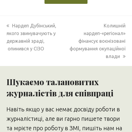
previous
next
Нардеп Дубінський,
Колишній
post:
post:
якого звинувачують у
нардеп-«регіонал»
державній зраді,
фінансує воєнізовані
опинився у СІЗО
формування окупаційної
влади
Шукаємо талановитих
журналістів для співпраці
Навіть якщо у вас немає досвіду роботи в
журналістиці, але ви гарно пишете твори
та мрієте про роботу в ЗМІ, пишіть нам на