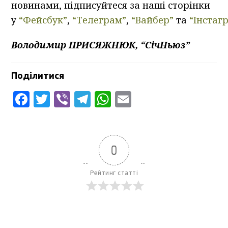
новинами, підписуйтеся за наші сторінки
у
“Фейсбук”
,
“Телеграм”
,
“Вайбер”
та
“Інстаг
Володимир ПРИСЯЖНЮК, “СічНьюз”
Поділитися
Facebook
Twitter
Viber
Telegram
WhatsApp
Email
0
Рейтинг статті