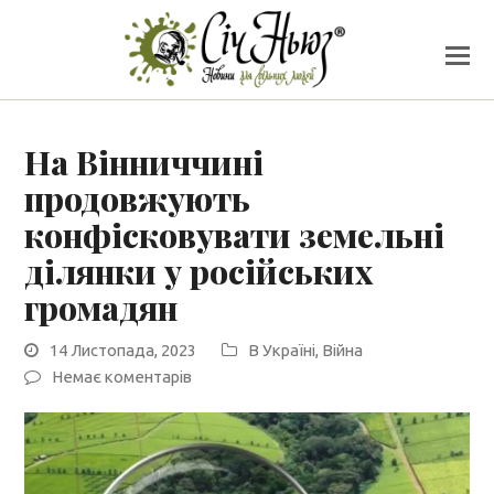
На Вінниччині
продовжують
конфісковувати земельні
ділянки у російських
громадян
14 Листопада, 2023
В Україні
,
Війна
Немає коментарів