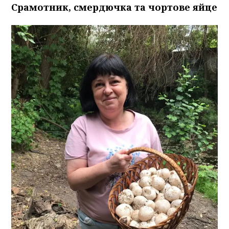
Срамотник, смердючка та чортове яйце