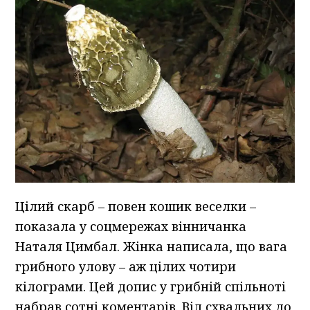
Цілий скарб – повен кошик веселки –
показала у соцмережах вінничанка
Наталя Цимбал. Жінка написала, що вага
грибного улову – аж цілих чотири
кілограми. Цей допис у грибній спільноті
набрав сотні коментарів. Від схвальних до