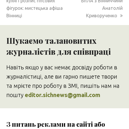
post:
post:
кухні і розпис гіпсових
БпЛА з Вінниччини
фігурок: мистецька афіша
Анатолій
Вінниці
Криворученко
Шукаємо талановитих
журналістів для співпраці
Навіть якщо у вас немає досвіду роботи в
журналістиці, але ви гарно пишете твори
та мрієте про роботу в ЗМІ, пишіть нам на
пошту
editor.sichnews@gmail.com
З питань реклами на сайті або