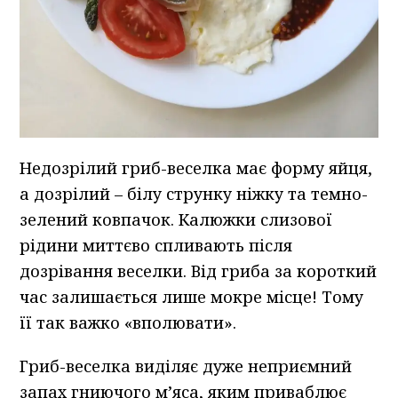
Недозрілий гриб-веселка має форму яйця,
а дозрілий – білу струнку ніжку та темно-
зелений ковпачок. Калюжки слизової
рідини миттєво спливають після
дозрівання веселки. Від гриба за короткий
час залишається лише мокре місце! Тому
її так важко «вполювати».
Гриб-веселка виділяє дуже неприємний
запах гниючого м’яса, яким приваблює