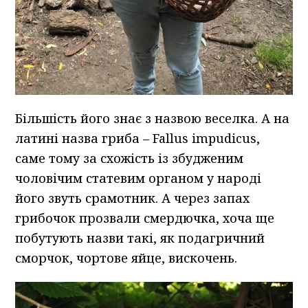
Більшість його знає з назвою веселка. А на
латині назва гриба – Fallus impudicus,
саме тому за схожість із збудженим
чоловічим статевим органом у народі
його звуть срамотник. А через запах
грибочок прозвали смердючка, хоча ще
побутують назви такі, як подагричний
сморчок, чортове яйце, вискочень.