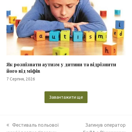
Як розпізнати аутизм у дитини та відрізнити
його від міфів
7 Серпня, 2026
Завантажити ще
previous
next
Фестиваль польової
Загинув оператор