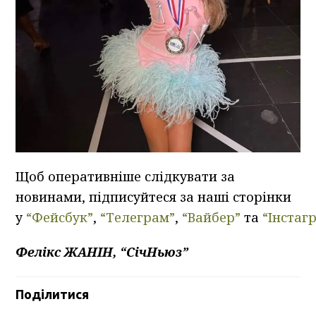
Щоб оперативніше слідкувати за
новинами, підписуйтеся за наші сторінки
у
“Фейсбук”
,
“Телеграм”
,
“Вайбер”
та
“Інстаг
Фелікс ЖАНІН, “СічНьюз”
Поділитися