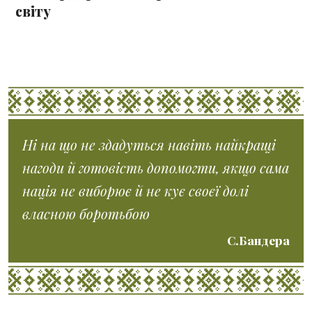
світу
Ні на що не здадуться навіть найкращі
нагоди й готовість допомогти, якщо сама
нація не виборює й не кує своєї долі
власною боротьбою
С.Бандера