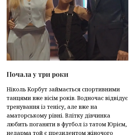
Почала у три роки
Ніколь Корбут займається спортивними
танцями вже вісім років. Водночас відвідує
тренування із тенісу, але вже на
аматорському рівні. Влітку дівчинка
любить поганяти в футбол із татом Юрієм,
недарма той є президентом жіночого