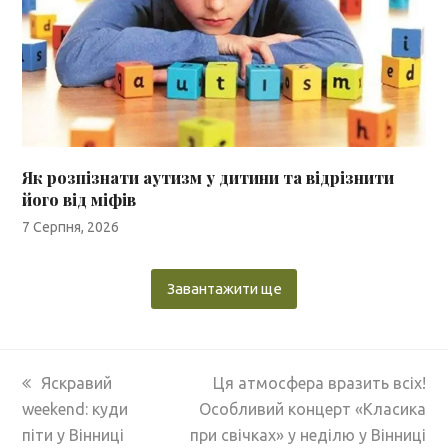
Як розпізнати аутизм у дитини та відрізнити
його від міфів
7 Серпня, 2026
Завантажити ще
previous
next
Яскравий
Ця атмосфера вразить всіх!
post:
post:
weekend: куди
Особливий концерт «Класика
піти у Вінниці
при свічках» у неділю у Вінниці