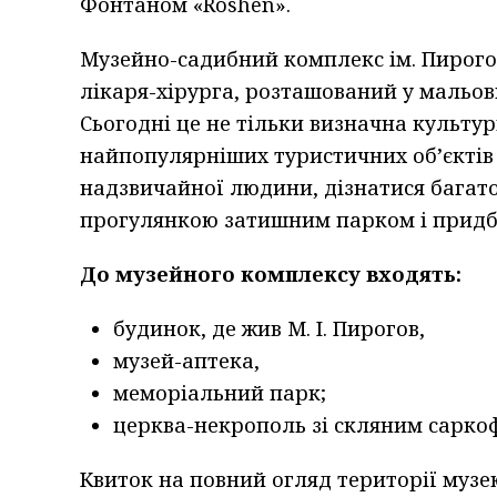
Фонтаном «Roshen».
Музейно-садибний комплекс ім. Пирого
лікаря-хірурга, розташований у мальов
Сьогодні це не тільки визначна культурн
найпопулярніших туристичних об’єктів 
надзвичайної людини, дізнатися багат
прогулянкою затишним парком і придба
До музейного комплексу входять:
будинок, де жив М. І. Пирогов,
музей-аптека,
меморіальний парк;
церква-некрополь зі скляним сарко
Квиток на повний огляд території музе