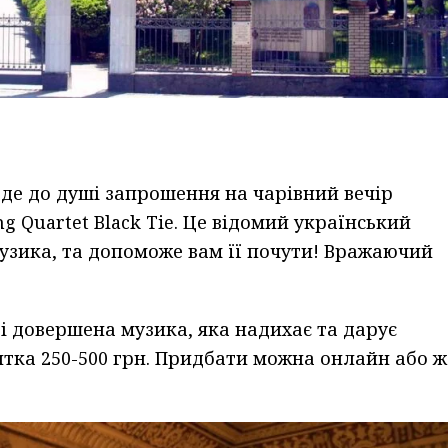
де до душі запрошення на чарівний вечір
ng Quartet Black Tie. Це відомий український
музика, та допоможе вам її почути! Вражаючий
и і довершена музика, яка надихає та дарує
витка 250-500 грн. Придбати можна онлайн або ж