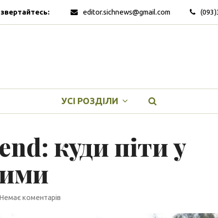
 звертайтесь:
editor.sichnews@gmail.com
(093)
УСІ РОЗДІЛИ
nd: куди піти у
ними
Немає коментарів