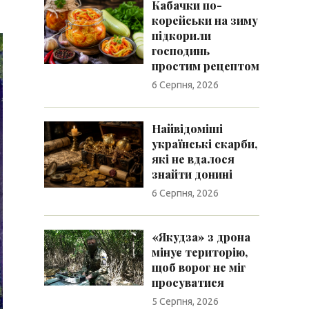
Кабачки по-
корейськи на зиму
підкорили
господинь
простим рецептом
6 Серпня, 2026
Найвідоміші
українські скарби,
які не вдалося
знайти донині
6 Серпня, 2026
«Якудза» з дрона
мінує територію,
щоб ворог не міг
просуватися
5 Серпня, 2026