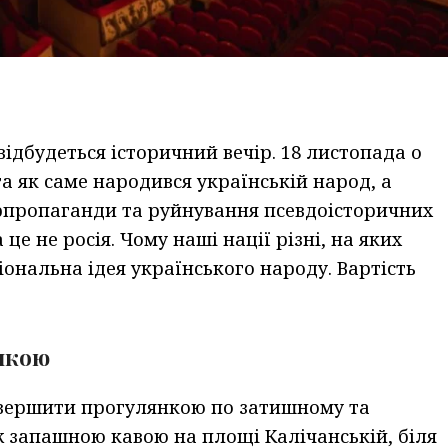
ідбудеться історичний вечір. 18 листопада о
 та як саме народився українській народ, а
рпропаганди та руйнування псевдоісторичних
це не росія. Чому наші нації різні, на яких
іональна ідея українського народу. Вартість
янкою
авершити прогулянкою по затишному та
ж запашною кавою на площі Калічанській, біля