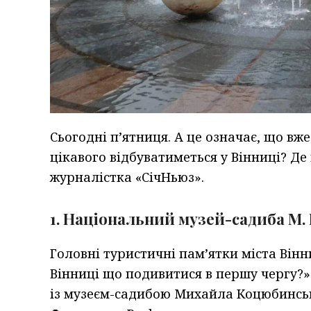
Сьогодні п’ятниця. А це означає, що вже
цікавого відбуватиметься у Вінниці? Де 
журналістка «СічНьюз».
1. Національний музей-садиба М. 
Головні туристичні пам’ятки міста Вінн
Вінниці що подивитися в першу чергу?»
із музеєм-садибою Михайла Коцюбинсь