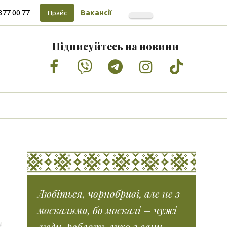
377 00 77
Вакансії
Прайс
Підписуйтесь на новини
Facebook
Vimeo
Tumblr
Instagram
Tiktok
Любіться, чорнобриві, але не з
москалями, бо москалі – чужі
люди, роблять лихо з вами