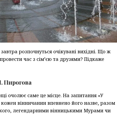
 завтра розпочнуться очікувані вихідні. Що ж
провести час з сім’єю та друзями?
Підкаже
І. Пирогова
иці очолює саме це місце. На запитання «У
 кожен вінничанин впевнено його назве, разом
кого, легендарними вінницькими Мурами чи