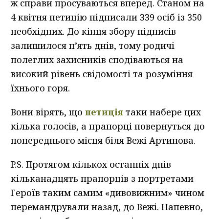
ж справи просуваються вперед. Станом на
4 квітня петицію підписали 339 осіб із 350
необхідних. До кінця збору підписів
залишилося п’ять днів, тому родичі
полеглих захисників сподіваються на
високий рівень свідомості та розуміння
їхнього горя.
Вони вірять, що
петиція
таки набере цих
кілька голосів, а прапорці повернуться до
попереднього місця біля Вежі Артинова.
P.S. Протягом кількох останніх днів
кільканадцять прапорців з портретами
Героїв таким самим «дивовижним» чином
перемандрували назад, до Вежі. Напевно,