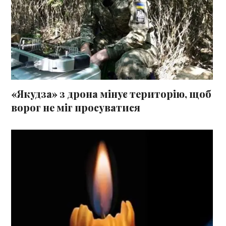
«Якудза» з дрона мінує територію, щоб
ворог не міг просуватися