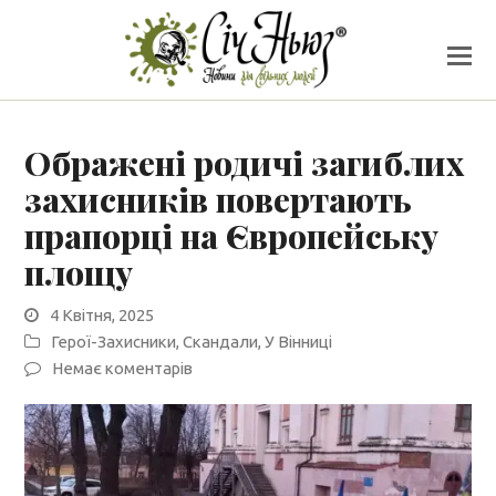
Ображені родичі загиблих
захисників повертають
прапорці на Європейську
площу
4 Квітня, 2025
Герої-Захисники
,
Скандали
,
У Вінниці
Немає коментарів