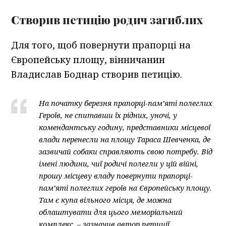
Створив петицію родич загиблих
Для того, щоб повернути прапорці на
Європейську площу, вінничанин
Владислав Боднар створив петицію.
На початку березня прапорці-пам’яті полеглих
Героїв, не спитавши їх рідних, уночі, у
комендантську годину, представники місцевої
влади перенесли на площу Тараса Шевченка, де
зазвичай собаки справляють свою потребу. Від
імені людини, чиї родичі полегли у цій війні,
прошу місцеву владу повернути прапорці-
пам’яті полеглих героїв на Європейську площу.
Там є купа вільного місця, де можна
облаштувати для цього меморіальний
комплекс, – зазначив автор петиції.