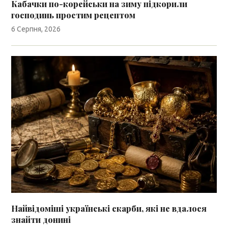
Кабачки по-корейськи на зиму підкорили
господинь простим рецептом
6 Серпня, 2026
Найвідоміші українські скарби, які не вдалося
знайти донині