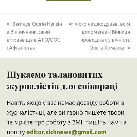
previous
next
Загинув Сергій Непеін
«Нічого не шкодував, всім
post:
post:
з Вінниччини, який
допомагав»: Вінниця
воював ще в АТО/ООС
проводжає у вічність
і Афганістані
Олега Хоменка
Шукаємо талановитих
журналістів для співпраці
Навіть якщо у вас немає досвіду роботи в
журналістиці, але ви гарно пишете твори
та мрієте про роботу в ЗМІ, пишіть нам на
пошту
editor.sichnews@gmail.com