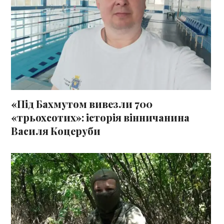
«Під Бахмутом вивезли 700
«трьохсотих»: історія вінничанина
Василя Коцеруби