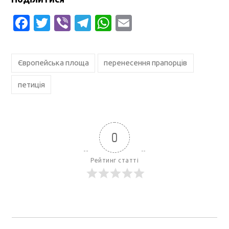
Facebook
Twitter
Viber
Telegram
WhatsApp
Email
Європейська площа
перенесення прапорців
петиція
0
Рейтинг статті