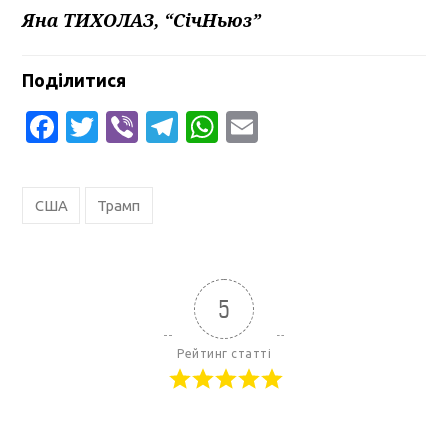
Яна ТИХОЛАЗ, “СічНьюз”
Поділитися
Facebook
Twitter
Viber
Telegram
WhatsApp
Email
США
Трамп
5
Рейтинг статті