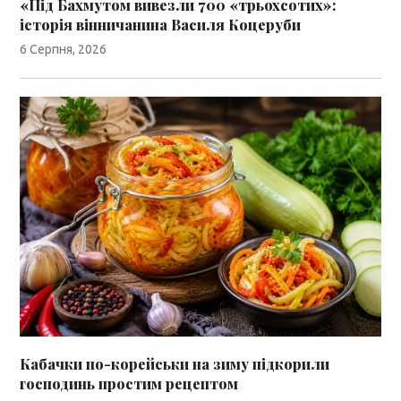
«Під Бахмутом вивезли 700 «трьохсотих»:
історія вінничанина Василя Коцеруби
6 Серпня, 2026
Кабачки по-корейськи на зиму підкорили
господинь простим рецептом