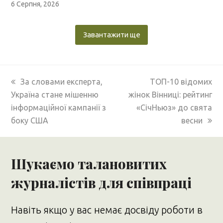
6 Серпня, 2026
Завантажити ще
previous
next
За словами експерта,
ТОП-10 відомих
post:
post:
Україна стане мішенню
жінок Вінниці: рейтинг
інформаційної кампанії з
«СічНьюз» до свята
боку США
весни
Шукаємо талановитих
журналістів для співпраці
Навіть якщо у вас немає досвіду роботи в