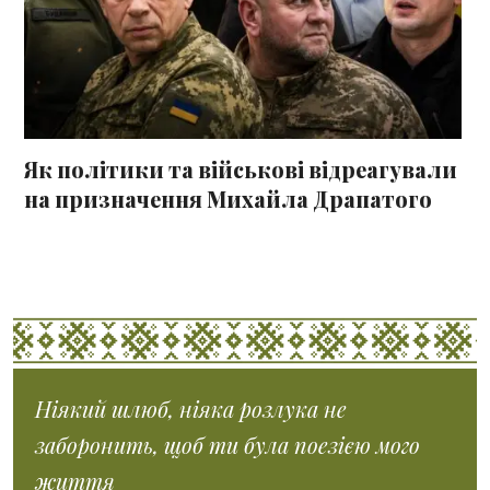
Як політики та військові відреагували
на призначення Михайла Драпатого
Ніякий шлюб, ніяка розлука не
заборонить, щоб ти була поезією мого
життя