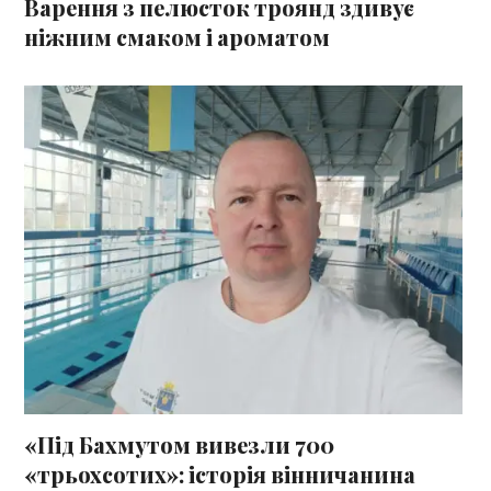
Варення з пелюсток троянд здивує
ніжним смаком і ароматом
«Під Бахмутом вивезли 700
«трьохсотих»: історія вінничанина