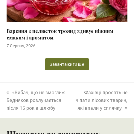
Варення з пелюсток троянд здивує ніжним
смаком і ароматом
7 Серпня, 2026
Завантажити ще
previous
next
«Вибач, що не змогли»:
Фахівці просять не
post:
post:
Бедняков розлучається
чіпати лісових тварин,
після 16 років шлюбу
які впали у сплячку
Шукаємо талановитих