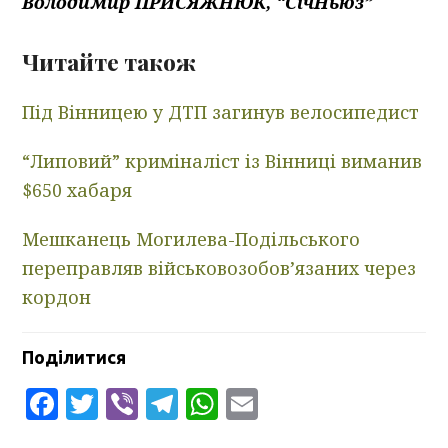
Володимир ПРИСЯЖНЮК, “СічНьюз”
Читайте також
Під Вінницею у ДТП загинув велосипедист
“Липовий” криміналіст із Вінниці виманив
$650 хабаря
Мешканець Могилева-Подільського
переправляв військовозобов’язаних через
кордон
Поділитися
Facebook
Twitter
Viber
Telegram
WhatsApp
Email