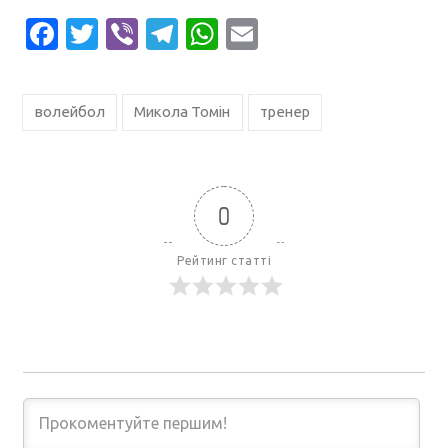
Facebook
Twitter
Viber
Telegram
WhatsApp
Email
волейбол
Микола Томін
тренер
0
Рейтинг статті