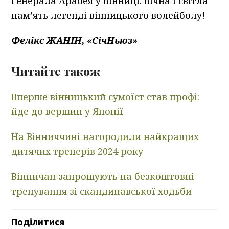
Генерала Арабея у Вінниці. Вічна і світла
пам’ять легенді вінницького волейболу!
Фелікс ЖАНІН, «СічНьюз»
Читайте також
Вперше вінницький сумоїст став профі:
йде до вершин у Японії
На Вінниччині нагородили найкращих
дитячих тренерів 2024 року
Вінничан запрошують на безкоштовні
тренування зі скандинавської ходьби
Поділитися