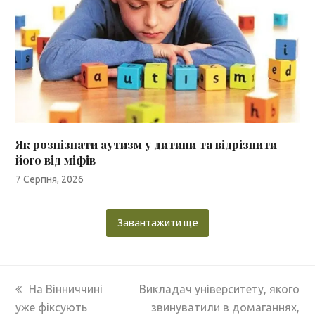
Як розпізнати аутизм у дитини та відрізнити
його від міфів
7 Серпня, 2026
Завантажити ще
previous
next
На Вінниччині
Викладач університету, якого
post:
post:
уже фіксують
звинуватили в домаганнях,