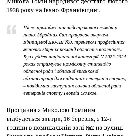
Микола Томін народився десятлго лютого
1938 року на Івано-Франківщині.
Після проходження надстрокової служби у
лавах Збройних Сил працював завучем
Вінницької ДЮСШ №3, тренером професійних
жіночих збірних команд області з волейболу.
Був суддею національної категорії. У 2022-2024
роках отримував щомісячну стипендію
обласної ради і обласної військової
адміністрації для видатних ветеранів спорту,
– повідомив заступник голови обласної ради
ветеранів спорту Георгій Самков.
Прощання з Миколою Томіним
відбудеться завтра, 16 березня, з 12-ї
години в поминальній залі №2 на вулиці