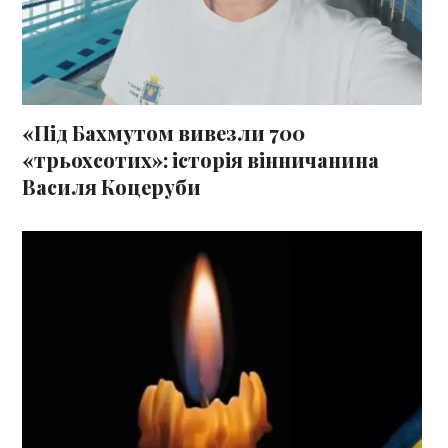
«Під Бахмутом вивезли 700
«трьохсотих»: історія вінничанина
Василя Коцеруби