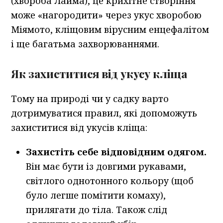
(хвороба Лайма), це крихітне створіння
може «нагородити» через укус хворобою
Міямото, кліщовим вірусним енцефалітом
і ще багатьма захворюваннями.
Як захиститися від укусу кліща
Тому на природі чи у садку варто
дотримуватися правил, які допоможуть
захиститися від укусів кліща:
Захистіть себе відповідним одягом.
Він має бути із довгими рукавами,
світлого однотонного кольору (щоб
було легше помітити комаху),
прилягати до тіла. Також слід