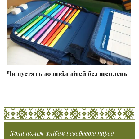
Чи пустять до шкіл дітей без щеплень
Коли поміж хлібом і свободою народ