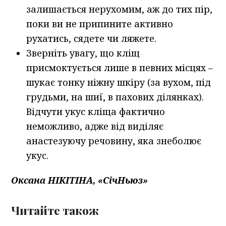
залишається нерухомим, аж до тих пір,
поки ви не припините активно
рухатись, сядете чи ляжете.
Зверніть увагу, що кліщ
присмоктується лише в певних місцях –
шукає тонку ніжну шкіру (за вухом, під
грудьми, на шиї, в пахових ділянках).
Відчути укус кліща фактично
неможливо, адже від виділяє
анастезуючу речовину, яка знеболює
укус.
Оксана НІКІТІНА, «СічНьюз»
Читайте також