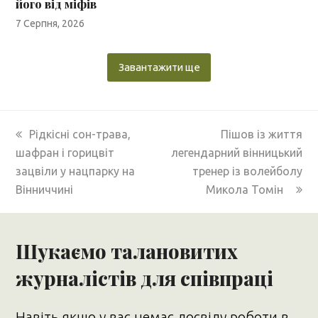
його від міфів
7 Серпня, 2026
Завантажити ще
previous
next
Рідкісні сон-трава,
Пішов із життя
post:
post:
шафран і горицвіт
легендарний вінницький
зацвіли у нацпарку на
тренер із волейболу
Вінниччині
Микола Томін
Шукаємо талановитих
журналістів для співпраці
Навіть якщо у вас немає досвіду роботи в