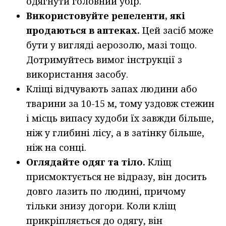
одягнути головний убір.
Використовуйте репеленти, які
продаються в аптеках.
Цей засіб може
бути у вигляді аерозолю, мазі тощо.
Дотримуйтесь вимог інструкції з
використання засобу.
Кліщі відчувають запах людини або
тварини за 10-15 м, тому уздовж стежин
і місць випасу худоби їх завжди більше,
ніж у глибині лісу, а в затінку більше,
ніж на сонці.
Оглядайте одяг та тіло.
Кліщ
присмоктується не відразу, він досить
довго лазить по людині, причому
тільки знизу догори. Коли кліщ
прикріпляється до одягу, він