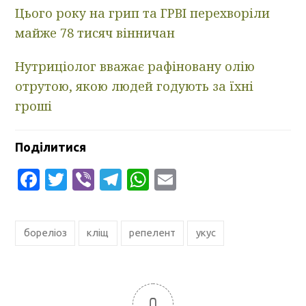
Цього року на грип та ГРВІ перехворіли
майже 78 тисяч вінничан
Нутриціолог вважає рафіновану олію
отрутою, якою людей годують за їхні
гроші
Поділитися
Facebook
Twitter
Viber
Telegram
WhatsApp
Email
бореліоз
кліщ
репелент
укус
0