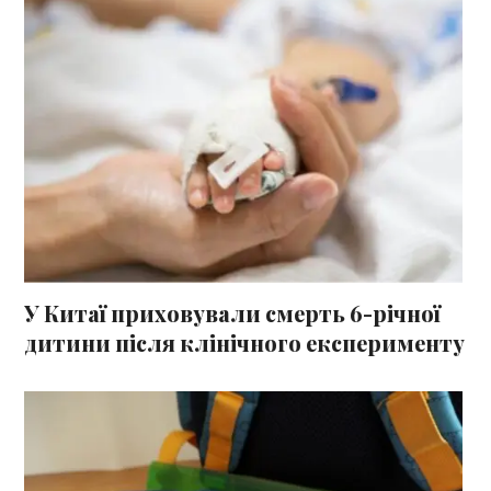
У Китаї приховували смерть 6-річної
дитини після клінічного експерименту