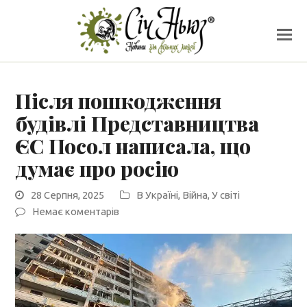
Після пошкодження
будівлі Представництва
ЄС Посол написала, що
думає про росію
28 Серпня, 2025
В Україні
,
Війна
,
У світі
Немає коментарів