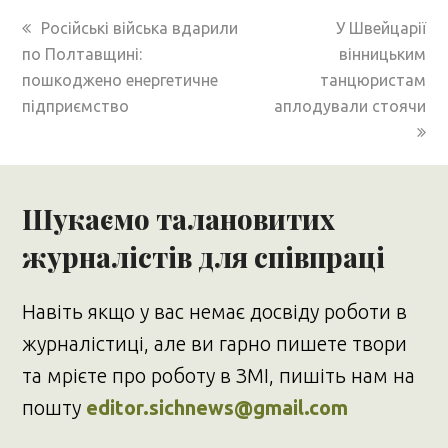
previous
next
Російські війська вдарили
У Швейцарії
post:
post:
по Полтавщині:
вінницьким
пошкоджено енергетичне
танцюристам
підприємство
аплодували стоячи
Шукаємо талановитих
журналістів для співпраці
Навіть якщо у вас немає досвіду роботи в
журналістиці, але ви гарно пишете твори
та мрієте про роботу в ЗМІ, пишіть нам на
пошту
editor.sichnews@gmail.com