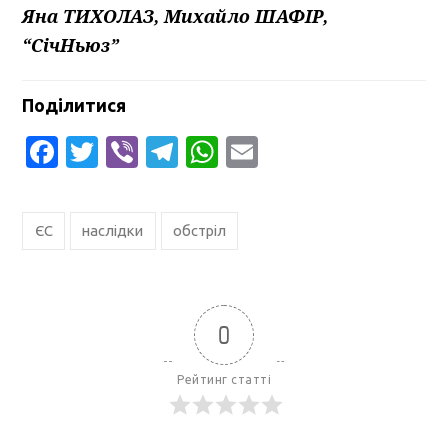
Яна ТИХОЛАЗ, Михайло ШАФІР,
“СічНьюз”
Поділитися
Facebook
Twitter
Viber
Telegram
WhatsApp
Email
ЄС
наслідки
обстріл
0
Рейтинг статті