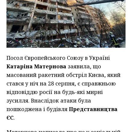
Посол Європейського Союзу в Україні
Катаріна Матернова
заявила, що
масований ракетний обстріл Києва, який
стався у ніч на 28 серпня, є справжньою
відповіддю росії на будь-які мирні
зусилля. Внаслідок атаки була
пошкоджена і будівля
Представництва
ЄС
.
Матернова написала про це у соціальній