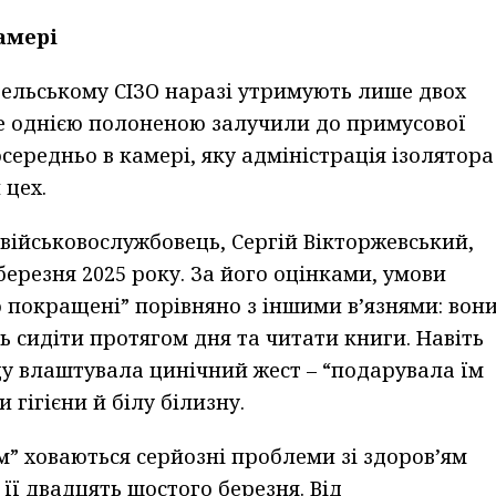
амері
ізельському СІЗО наразі утримують лише двох
ще однією полоненою залучили до примусової
ередньо в камері, яку адміністрація ізолятора
 цех.
 військовослужбовець, Сергій Вікторжевський,
ерезня 2025 року. За його оцінками, умови
 покращені” порівняно з іншими в’язнями: вон
ь сидіти протягом дня та читати книги. Навіть
ду влаштувала цинічний жест – “подарувала їм
гігієни й білу білизну.
” ховаються серйозні проблеми зі здоров’ям
 її двадцять шостого березня. Від