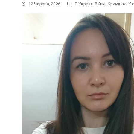
12 Червня, 2026
В Україні
,
Війна
,
Кримінал
,
У с