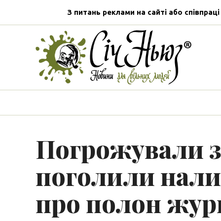
З питань реклами на сайті або співпраці
Погрожували з
поголили налис
про полон жур