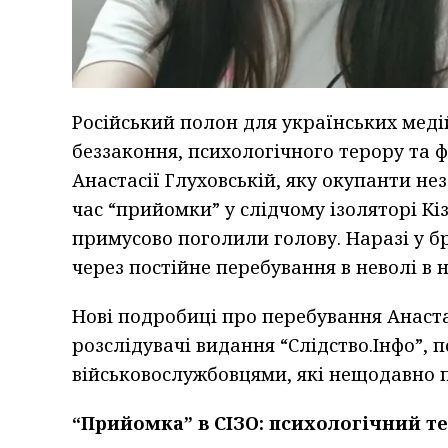
Російський полон для українських меді
беззаконня, психологічного терору та 
Анастасії Глуховській, яку окупанти не
час “прийомки” у слідчому ізоляторі К
примусово поголили голову. Наразі у б
через постійне перебування в неволі в 
Нові подробиці про перебування Анастасі
розслідувачі видання “Слідство.Інфо”, 
військовослужбовцями, які нещодавно 
“Прийомка” в СІЗО: психологічний те