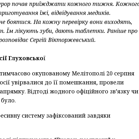
окурор почав приїжджати кожного тижня. Кожног
иготування їжі, відвідування медиків.
 не боятися. На кожну перевірку вони виходять,
т. Їм лікують зуби, дають таблетки. Раніше про
розповідає Сергій Вікторжевський.
сії Глуховсько
ї
 тимчасово окупованому Мелітополі 20 серпня
росії увірвалися до її помешкання, провели
апрямку. Відтоді жодного офіційного зв’язку чи
 було.
ресивну систему зафіксований завдяки