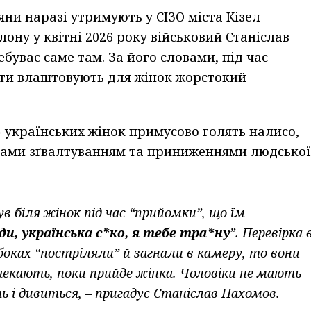
ни наразі утримують у СІЗО міста Кізел
лону у квітні 2026 року військовий Станіслав
буває саме там. За його словами, під час
нти влаштовують для жінок жорстокий
» українських жінок примусово голять налисо,
ами зґвалтуванням та приниженнями людської
ув біля жінок під час “прийомки”, що їм
юди, українська с*ко, я тебе тра*ну
”. Перевірка 
боках “постріляли” й загнали в камеру, то вони
чекають, поки прийде жінка. Чоловіки не мають
ь і дивиться, – пригадує Станіслав Пахомов.