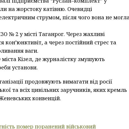
валі підприємства “Руслан–комплект” у
ли на жорстоку катівню. Очевидці
електричним струмом, після чого вона не могл
ЗО № 2 у місті Таганрог. Через жахливі
ся кон’юнктивіт, а через постійний стрес та
оливання ваги.
 міста Кізел, де журналістку змушують
еби установи.
ганізації продовжують вимагати від росії
ької та всіх цивільних заручників, яких кремль
Женевських конвенцій.
атність помер поранений військовий