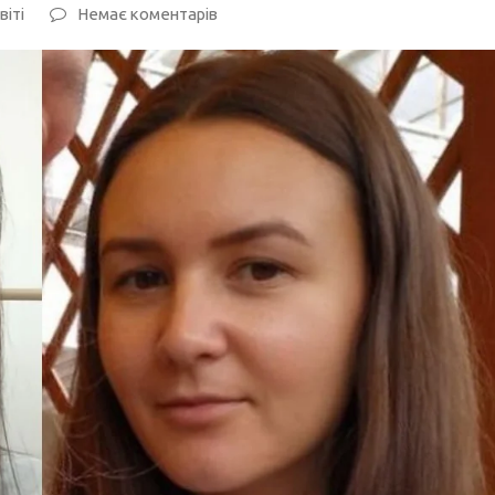
віті
Немає коментарів