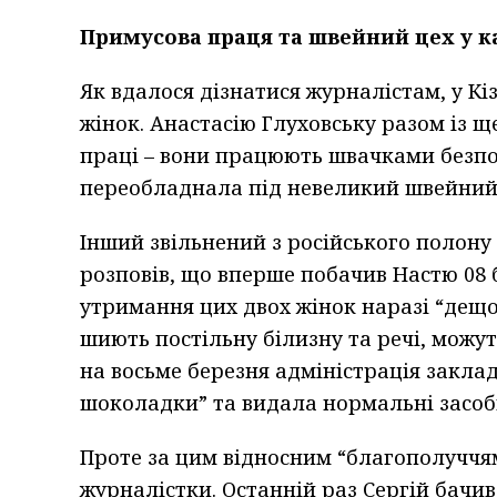
Примусова праця та швейний цех у к
Як вдалося дізнатися журналістам, у К
жінок. Анастасію Глуховську разом із 
праці – вони працюють швачками безпос
переобладнала під невеликий швейний
Інший звільнений з російського полону
розповів, що вперше побачив Настю 08 б
утримання цих двох жінок наразі “дещо
шиють постільну білизну та речі, можут
на восьме березня адміністрація закла
шоколадки” та видала нормальні засоби 
Проте за цим відносним “благополуччям
журналістки. Останній раз Сергій бачив