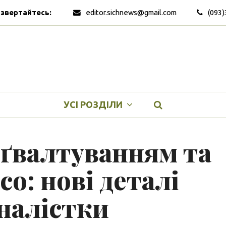
 звертайтесь:
editor.sichnews@gmail.com
(093)
УСІ РОЗДІЛИ
ґвалтуванням та
о: нові деталі
налістки