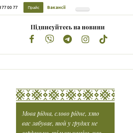
377 00 77
Вакансії
Прайс
Підписуйтесь на новини
Facebook
Vimeo
Tumblr
Instagram
Tiktok
Мова рідна, слово рідне, хто
вас забуває, той у грудях не
серденько, тільки камінь має