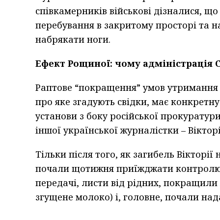
співкамерників військові дізналися, що
перебування в закритому просторі та н
набрякати ноги.
Ефект Рощиної: чому адміністрація С
Раптове “покращення” умов утримання т
про яке згадують свідки, має конкретну
установи з боку російської прокуратури
іншої української журналістки – Віктор
Тільки після того, як загибель Вікторії
почали щотижня приїжджати контролюю
передачі, листи від рідних, покращили
згущене молоко) і, головне, почали на