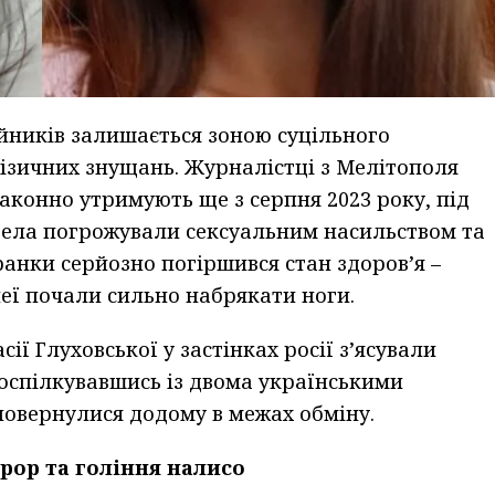
йників залишається зоною суцільного
фізичних знущань. Журналістці з Мелітополя
законно утримують ще з серпня 2023 року, під
ізела погрожували сексуальним насильством та
ранки серйозно погіршився стан здоров’я –
неї почали сильно набрякати ноги.
ї Глуховської у застінках росії з’ясували
поспілкувавшись із двома українськими
повернулися додому в межах обміну.
рор та гоління налисо