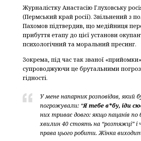
Журналістку Анастасію Глуховську росія
(Пермський край росії). Звільнений з по
Пахомов підтвердив, що медійниця пере
прибуття етапу до цієї установи окупа
психологічний та моральний пресинг.
Зокрема, під час так званої «прийомки
супроводжуючи це брутальними погроз
гідності.
У мене напарник розповідав, який б
погрожували: “
Я тебе в*бу, іди с
них триває довго: якщо пацанів по 
хвилин 40 стоять на “розтяжці” і 
права цього робити. Жінка виходит