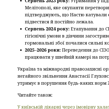
Серпень 2023 року:
Утримання у під
Мелітополі, яке окупанти перетвори
підтверджують, що Настю катували 
підвестися й постійно лежала.
Серпень 2024 року:
Етапування до СІ
гігієнічні умови в дівчини загострив
гормональні збої почалися сильні к
2025–2026 роки:
Переведення до СІЗО
працювати у швейній камері на потр
Україна та міжнародні правозахисні ор
негайного звільнення Анастасії Глуховс
утримує в порушення будь-каких норм 
Читайте також:
У київській лікарні через імовірну хал