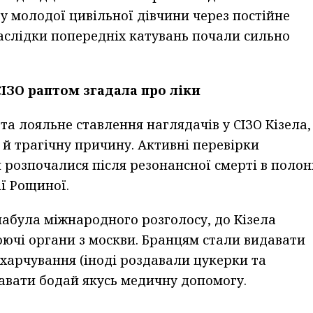
 у молодої цивільної дівчини через постійне
аслідки попередніх катувань почали сильно
ІЗО раптом згадала про ліки
а лояльне ставлення наглядачів у СІЗО Кізела,
 й трагічну причину. Активні перевірки
 розпочалися після резонансної смерті в полон
ії Рощиної.
 набула міжнародного розголосу, до Кізела
чі органи з москви. Бранцям стали видавати
 харчування (іноді роздавали цукерки та
давати бодай якусь медичну допомогу.