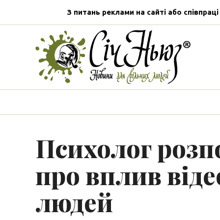
З питань реклами на сайті або співпраці
Психолог розп
про вплив віде
людей