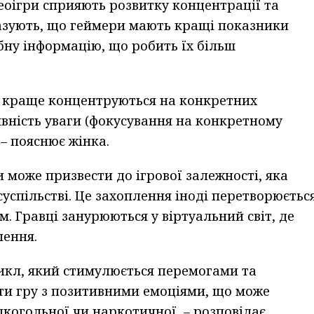
деоігри сприяють розвитку концентрації та
азують, що геймери мають кращі показники
бну інформацію, що робить їх більш
ок краще концентруються на конкретних
вність уваги (фокусування на конкретному
 – пояснює жінка.
 може призвести до ігрової залежності, яка
успільстві. Це захоплення іноді перетворюєтьс
м. Гравці занурюються у віртуальний світ, де
лення.
цикл, який стимулюється перемогами та
ати гру з позитивними емоціями, що може
лкогольної чи наркотичної, – розповідає