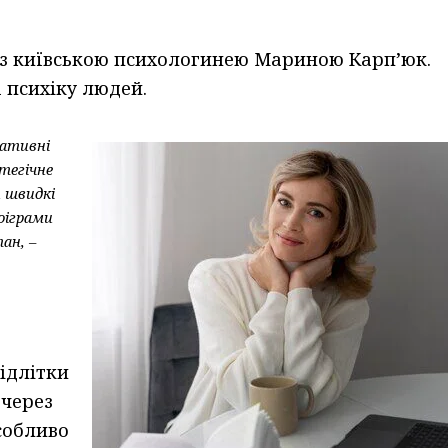
 з київською психологинею Мариною Карп’юк.
 психіку людей.
гативні
тегічне
 швидкі
оіграми
тан,
–
підлітки
 через
Особливо