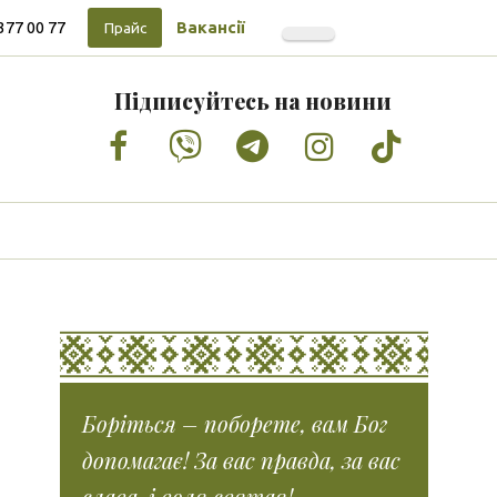
377 00 77
Вакансії
Прайс
Підписуйтесь на новини
Facebook
Vimeo
Tumblr
Instagram
Tiktok
Боріться – поборете, вам Бог
допомагає! За вас правда, за вас
слава, і воля святая!