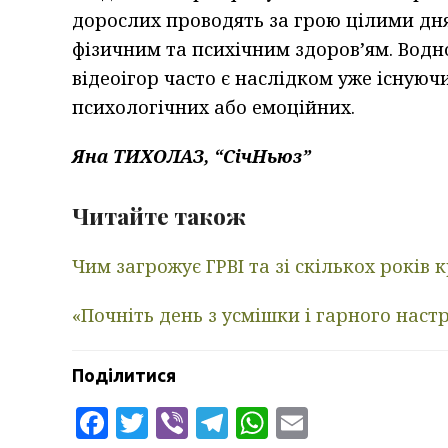
дорослих проводять за грою цілими дн
фізичним та психічним здоров’ям. Водн
відеоігор часто є наслідком уже існуюч
психологічних або емоційних.
Яна ТИХОЛАЗ, “СічНьюз”
Читайте також
Чим загрожує ГРВІ та зі скількох років
«Почніть день з усмішки і гарного наст
Поділитися
Facebook
Twitter
Viber
Telegram
WhatsApp
Email