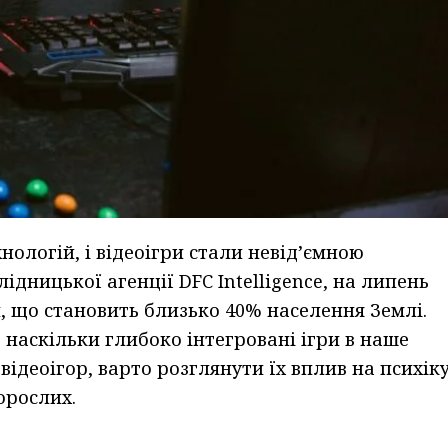
нологій, і відеоігри стали невід’ємною
дницької агенції DFC Intelligence, на липень
й, що становить близько 40% населення Землі.
, наскільки глибоко інтегровані ігри в наше
ідеоігор, варто розглянути їх вплив на психік
орослих.