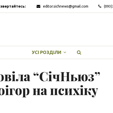
 звертайтесь:
editor.sichnews@gmail.com
(093)
УСІ РОЗДІЛИ
овіла “СічНьюз”
оігор на психіку