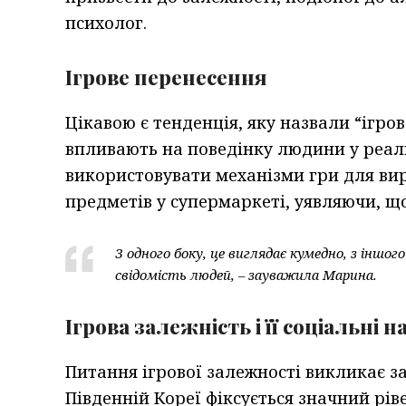
психолог.
Ігрове перенесення
Цікавою є тенденція, яку назвали “ігро
впливають на поведінку людини у реал
використовувати механізми гри для вир
предметів у супермаркеті, уявляючи, що 
З одного боку, це виглядає кумедно, з іншог
свідомість людей, – зауважила Марина.
Ігрова залежність і її соціальні н
Питання ігрової залежності викликає за
Південній Кореї фіксується значний ріве