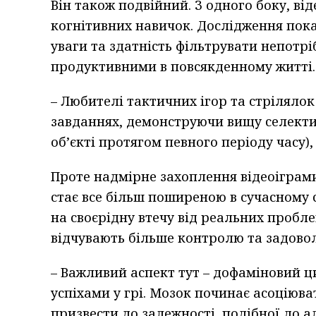
Він також подвійний. З одного боку, ві
когнітивних навичок. Дослідження пок
уваги та здатність фільтрувати непотрі
продуктивними в повсякденному житті.
– Любителі тактичних ігор та стрілял
завданнях, демонструючи вищу селекти
об’єкті протягом певного періоду часу),
Проте надмірне захоплення відеоіграми
стає все більш поширеною в сучасному с
на своєрідну втечу від реальних пробле
відчувають більше контролю та задово
– Важливий аспект тут – дофаміновий 
успіхами у грі. Мозок починає асоціюв
призвести до залежності, подібної до а