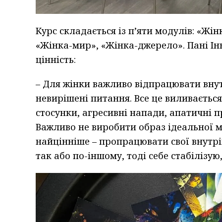
Курс складається із п’яти модулів: «Жі
«Жінка-мир», «Жінка-джерело». Пані Ін
цінність:
– Для жінки важливо відпрацювати вну
невирішені питання. Все це виливається 
стосунки, агресивні напади, апатичні пр
Важливо не виробити образ ідеальної ма
найцінніше – пропрацювати свої внутрі
так або по-іншому, тоді себе стабілізую,