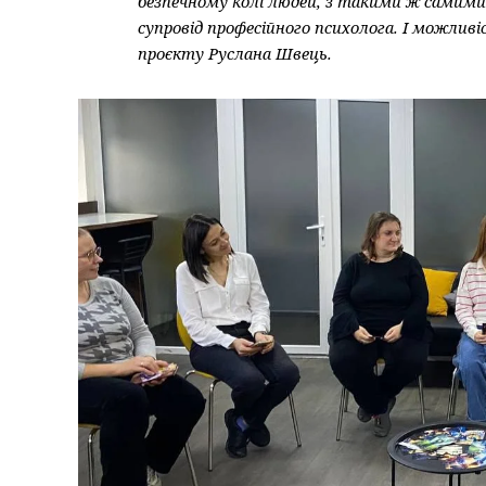
безпечному колі людей, з такими ж самим
супровід професійного психолога. І можлив
проєкту Руслана Швець.