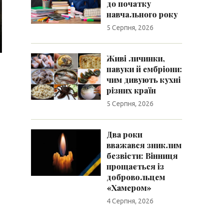
до початку
навчального року
5 Серпня, 2026
Живі личинки,
павуки й ембріони:
чим дивують кухні
різних країн
5 Серпня, 2026
Два роки
вважався зниклим
безвісти: Вінниця
прощається із
добровольцем
«Хамером»
4 Серпня, 2026