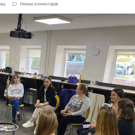
иці
Немає коментарів