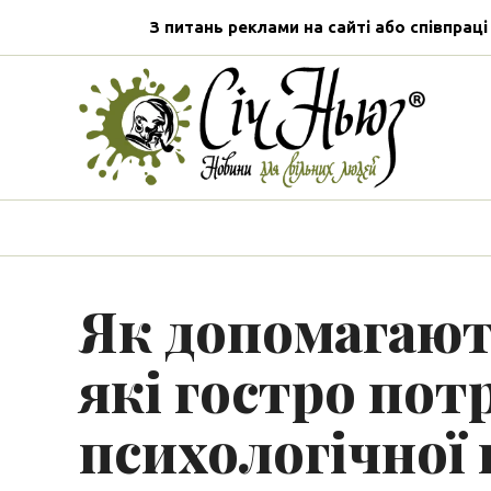
З питань реклами на сайті або співпраці
Як допомагают
які гостро по
психологічної