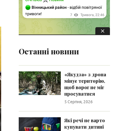
Останні новини
«Якудза» з дрона
мінує територію,
щоб ворог не міг
просуватися
5 Серпня, 2026
Які речі не варто
купувати дитині