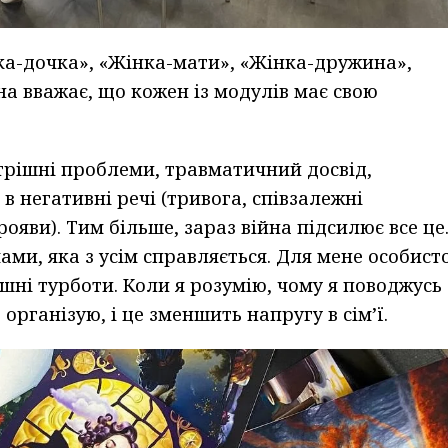
нка-дочка», «Жінка-мати», «Жінка-дружина»,
на вважає, що кожен із модулів має свою
трішні проблеми, травматичний досвід,
в негативні речі (тривога, співзалежні
ояви). Тим більше, зараз війна підсилює все це
ми, яка з усім справляється. Для мене особист
шні турботи. Коли я розумію, чому я поводжусь
 організую, і це зменшить напругу в сім’ї.