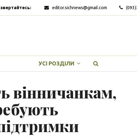
 звертайтесь:
editor.sichnews@gmail.com
(093)
УСІ РОЗДІЛИ
ь вінничанкам,
требують
 підтримки