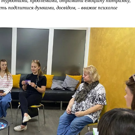
и турботами, проблемами, отримати емоційну підтримку,
ість поділитися думками, досвідом, – вважає психолог