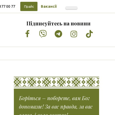
377 00 77
Вакансії
Прайс
Підписуйтесь на новини
Facebook
Vimeo
Tumblr
Instagram
Tiktok
Боріться – поборете, вам Бог
допомагає! За вас правда, за вас
слава, і воля святая!