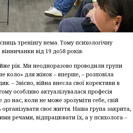
сниць тренінгу нема. Тому психологічну
 вінничанки від 19 до58 років.
айже рік. Ми неодноразово проводили групи
е коло» для жінок – вперше, – розповіла
к. – Звісно, війна внесла свої корективи в
 тому особливо актуалізувалася професія
 до нас, коли не може зрозуміти себе, свій
 організувати своє життя. Наша група закрита,
ми речами, відпрацювати їх, а у психолога –