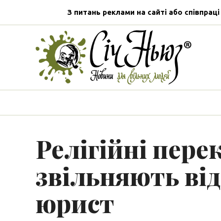
З питань реклами на сайті або співпраці
Релігійні пере
звільняють від
юрист