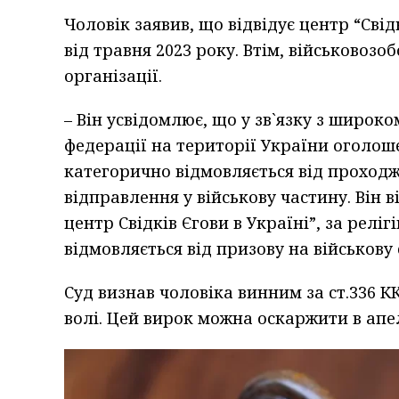
Чоловік заявив, що відвідує центр “Свід
від травня 2023 року. Втім, військовозо
організації.
– Він усвідомлює, що у зв`язку з широ
федерації на території України оголоше
категорично відмовляється від проходж
відправлення у військову частину. Він в
центр Свідків Єгови в Україні”, за ре
відмовляється від призову на військову 
Суд визнав чоловіка винним за ст.336 К
волі. Цей вирок можна оскаржити в апе