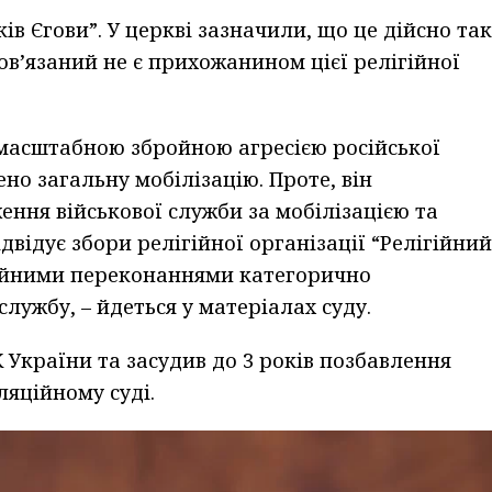
ків Єгови”. У церкві зазначили, що це дійсно так
бов’язаний не є прихожанином цієї релігійної
комасштабною збройною агресією російської
но загальну мобілізацію. Проте, він
ення військової служби за мобілізацією та
ідвідує збори релігійної організації “Релігійний
лігійними переконаннями категорично
службу, – йдеться у матеріалах суду.
К України та засудив до 3 років позбавлення
ляційному суді.