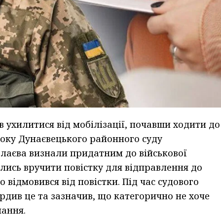
в ухилитися від мобілізації, почавши ходити до
ироку Дунаєвецького районного суду
лаєва визнали придатним до військової
ались вручити повістку для відправлення до
 відмовився від повістки. Під час судового
рдив це та зазначив, що категорично не хоче
нання.