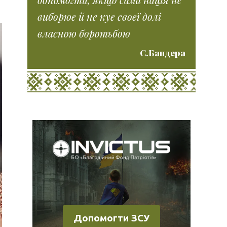
виборює й не кує своєї долі
власною боротьбою
С.Бандера
Допомогти ЗСУ