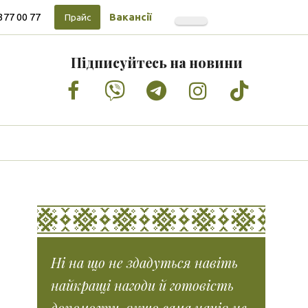
377 00 77
Вакансії
Прайс
Підписуйтесь на новини
Facebook
Vimeo
Tumblr
Instagram
Tiktok
Ні на що не здадуться навіть
найкращі нагоди й готовість
допомогти, якщо сама нація не