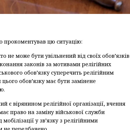
о прокоментував цю ситуацію:
іхто не може бути увільнений від своїх обов’язків
конання законів за мотивами релігійних
ськового обов’язку суперечить релігійним
цього обов’язку має бути замінене
ю.
й є вірянином релігійної організації, вчення
 має право на заміну військової служби
мобілізації у зв’язку з релігійними
 не передбачено.