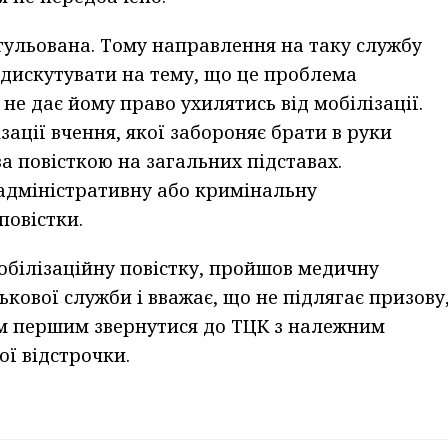
гульована. Тому направлення на таку службу
 дискутувати на тему, що це проблема
не дає йому право ухилятись від мобілізації.
зації вчення, якої забороняє брати в руки
за повісткою на загальних підставах.
ю адміністративну або кримінальну
повістки.
обілізаційну повістку, пройшов медичну
кової служби і вважає, що не підлягає призову
сам першим звернутися до ТЦК з належним
ї відстрочки.