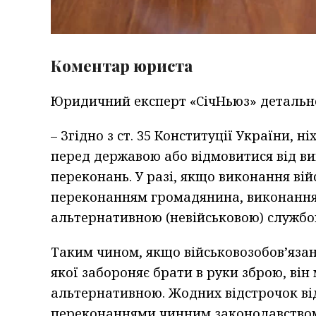
Коментар юриста
Юридичний експерт «СічНьюз» детальн
– Згідно з ст. 35 Конституції України, н
перед державою або відмовитися від ви
переконань. У разі, якщо виконання вій
переконанням громадянина, виконання 
альтернативною (невійськовою) службо
Таким чином, якщо військовозобов’язани
якої забороняє брати в руки зброю, він
альтернативною. Жодних відстрочок від 
переконаннями чинним законодавством