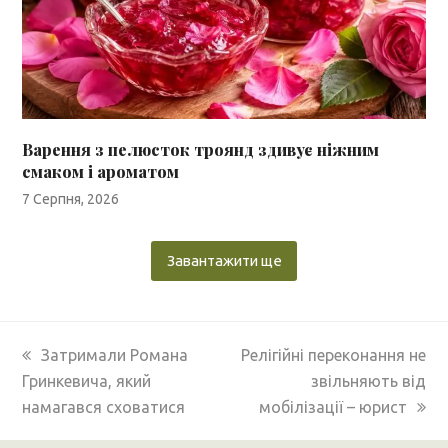
Варення з пелюсток троянд здивує ніжним
смаком і ароматом
7 Серпня, 2026
Завантажити ще
previous
next
Затримали Романа
Релігійні переконання не
post:
post:
Гринкевича, який
звільняють від
намагався сховатися
мобілізації – юрист