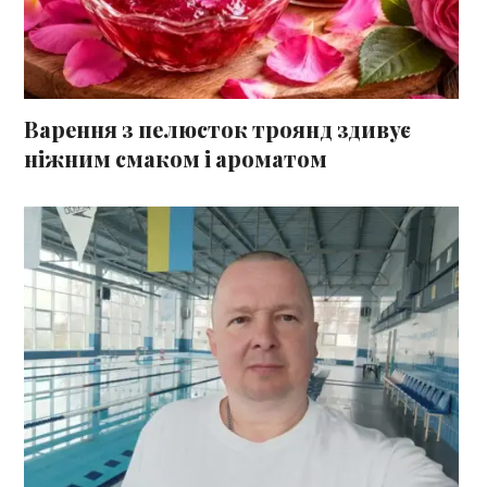
Варення з пелюсток троянд здивує
ніжним смаком і ароматом