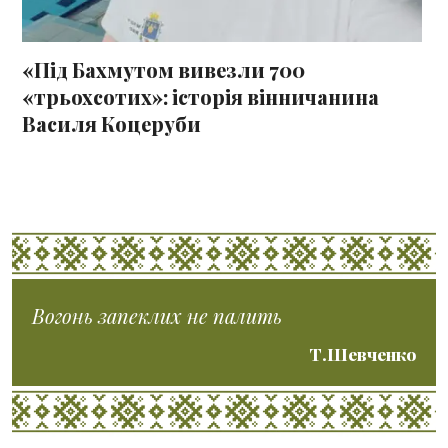
«Під Бахмутом вивезли 700
«трьохсотих»: історія вінничанина
Василя Коцеруби
Вогонь запеклих не палить
Т.Шевченко