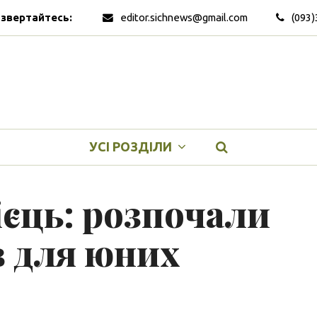
 звертайтесь:
editor.sichnews@gmail.com
(093)
УСІ РОЗДІЛИ
ієць: розпочали
в для юних