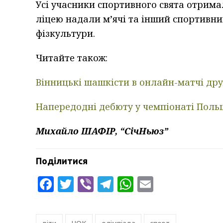
Усі учасники спортивного свята отрима
ліцею надали м’ячі та інший спортивни
фізкультури.
Читайте також:
Вінницькі шашкісти в онлайн-матчі др
Напередодні дебюту у чемпіонаті Поль
Михайло ШАФІР, “СічНьюз”
Поділитися
Facebook
Twitter
Viber
Telegram
WhatsApp
Email