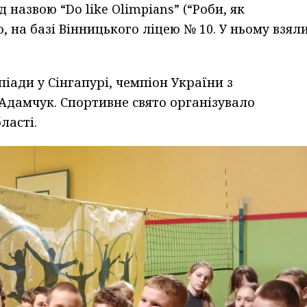
 назвою “Do like Olimpians” (“Роби, як
, на базі Вінницького ліцею № 10. У ньому взял
піади у Сінгапурі, чемпіон України з
Адамчук. Спортивне свято організувало
 області.