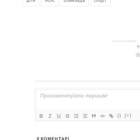
діти
НОК
олімпіада
спорт
Р
{}
[+]
0
КОМЕНТАРІ