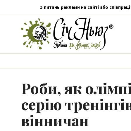
З питань реклами на сайті або співпраці
Роби, як олімп
серію тренінгі
вінничан