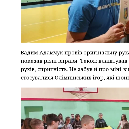
Вадим Адамчук провів оригінальну руха
показав різні вправи. Також влаштував р
рухів, спритність. Не забув й про міні-
стосувалися Олімпійських ігор, які щ