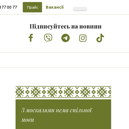
377 00 77
Вакансії
Прайс
Підписуйтесь на новини
Facebook
Vimeo
Tumblr
Instagram
Tiktok
З москалями нема спільної
мови