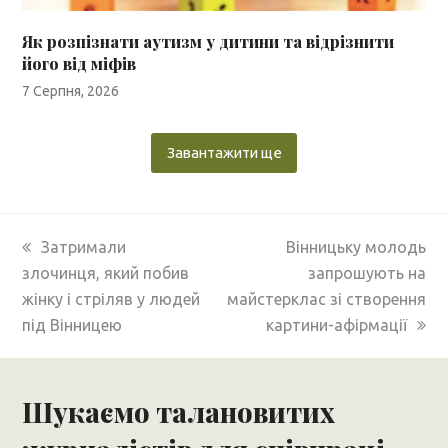
Як розпізнати аутизм у дитини та відрізнити
його від міфів
7 Серпня, 2026
Завантажити ще
previous
next
Затримали
Вінницьку молодь
post:
post:
злочинця, який побив
запрошують на
жінку і стріляв у людей
майстерклас зі створення
під Вінницею
картини-афірмації
Шукаємо талановитих