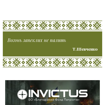
Вогонь запеклих не палить
Т.Шевченко