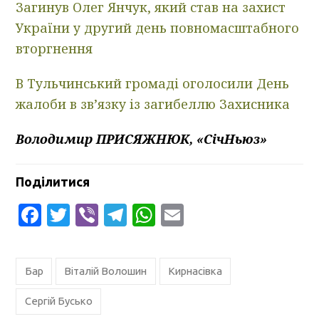
Загинув Олег Янчук, який став на захист
України у другий день повномасштабного
вторгнення
В Тульчинський громаді оголосили День
жалоби в зв’язку із загибеллю Захисника
Володимир ПРИСЯЖНЮК, «СічНьюз»
Поділитися
Facebook
Twitter
Viber
Telegram
WhatsApp
Email
Бар
Віталій Волошин
Кирнасівка
Сергій Бусько