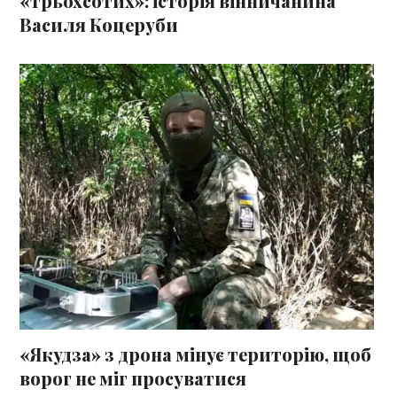
«трьохсотих»: історія вінничанина
Василя Коцеруби
«Якудза» з дрона мінує територію, щоб
ворог не міг просуватися