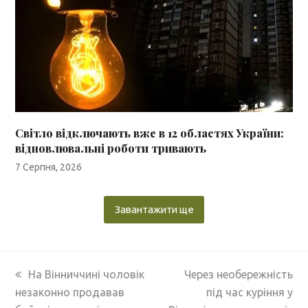
Світло відключають вже в 12 областях України:
відновлювальні роботи тривають
7 Серпня, 2026
Завантажити ще
previous
next
На Вінниччині чоловік
Через необережність
post:
post:
незаконно продавав
під час куріння у