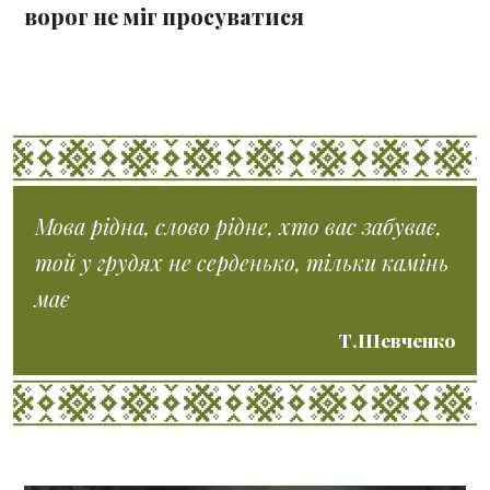
ворог не міг просуватися
Мова рідна, слово рідне, хто вас забуває,
той у грудях не серденько, тільки камінь
має
Т.Шевченко