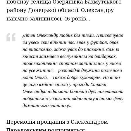
поблизу селища Озерянівка Бахмутського
району Донецької області. Олександру
навічно залишилось 46 років…
Дітей Олександр любив без тями. Присвячував
їм увесь свій вільний час: грав у футбол, брав
на риболовлю, заохочував до плавання. Сам із
юності займався веслуванням на байдарках,
тож захоплення спортом залишились у нього
на усе життя, – розповідає дружина полеглого
воїна Ольга. – Також добре куховарив. На війні
це його вміння стало у пригоді. Страви
Олександра підіймали бойовий дух, повертаючи
побратимів у хвилини відпочинку в атмосферу
домашнього затишку…
Церемонія прощання з Олександром
Парадовським розпочнеться