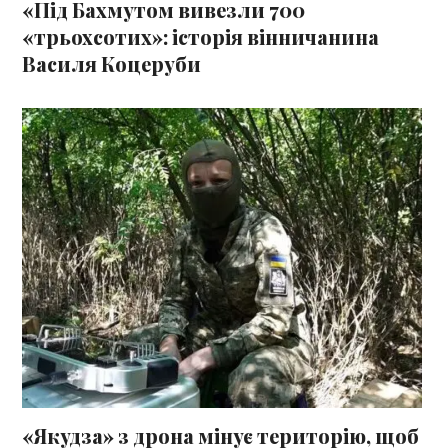
«Під Бахмутом вивезли 700
«трьохсотих»: історія вінничанина
Василя Коцеруби
«Якудза» з дрона мінує територію, щоб