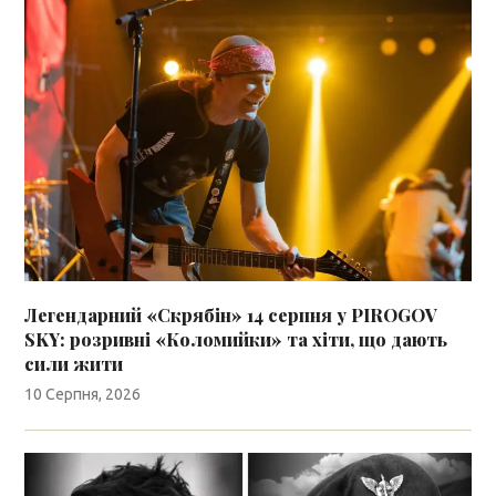
Легендарний «Скрябін» 14 серпня у PIROGOV
SKY: розривні «Коломийки» та хіти, що дають
сили жити
10 Серпня, 2026