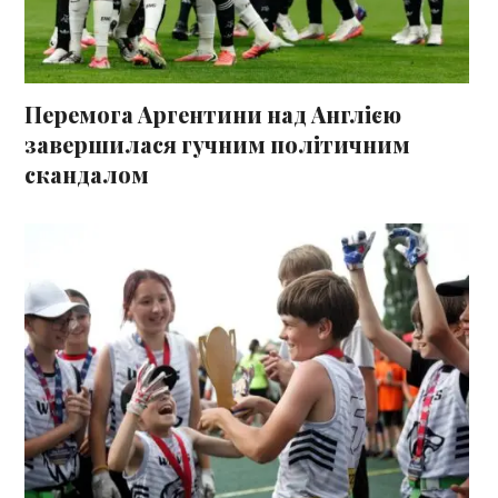
Перемога Аргентини над Англією
завершилася гучним політичним
скандалом