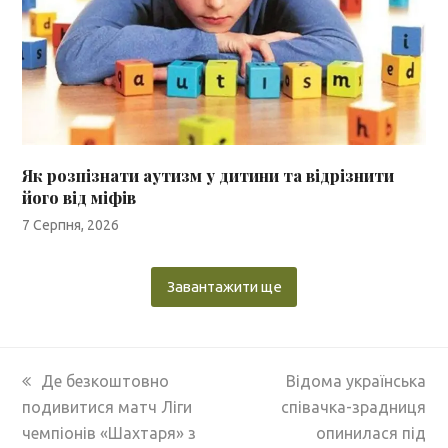
Як розпізнати аутизм у дитини та відрізнити
його від міфів
7 Серпня, 2026
Завантажити ще
previous
next
Де безкоштовно
Відома українська
post:
post:
подивитися матч Ліги
співачка-зрадниця
чемпіонів «Шахтаря» з
опинилася під