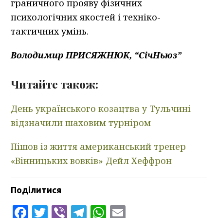
граничного прояву фізичних
психологічних якостей і техніко-
тактичних умінь.
Володимир ПРИСЯЖНЮК, “СічНьюз”
Читайте також:
День українського козацтва у Тульчині
відзначили шаховим турніром
Пішов із життя американський тренер
«Вінницьких вовків» Дейл Хеффрон
Поділитися
Facebook
Twitter
Viber
Telegram
WhatsApp
Email