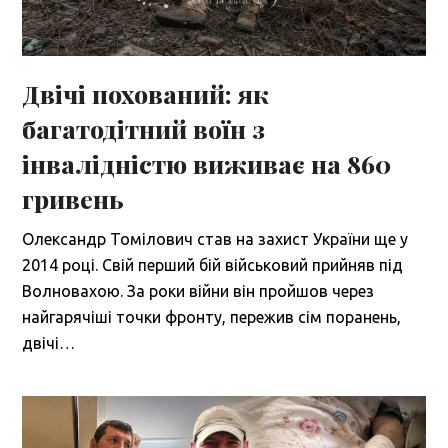
Двічі похований: як
багатодітний воїн з
інвалідністю виживає на 860
гривень
Олександр Томілович став на захист України ще у
2014 році. Свій перший бій військовий прийняв під
Волновахою. За роки війни він пройшов через
найгарячіші точки фронту, пережив сім поранень,
двічі…