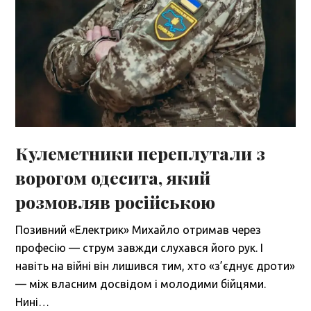
Кулеметники переплутали з
ворогом одесита, який
розмовляв російською
Позивний «Електрик» Михайло отримав через
професію — струм завжди слухався його рук. І
навіть на війні він лишився тим, хто «з’єднує дроти»
— між власним досвідом і молодими бійцями.
Нині…