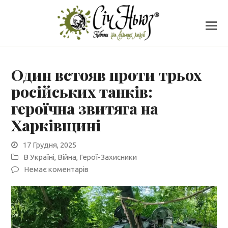
Один встояв проти трьох
російських танків:
героїчна звитяга на
Харківщині
17 Грудня, 2025
В Україні
,
Війна
,
Герої-Захисники
Немає коментарів