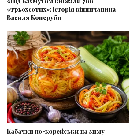
«Під Бахмутом вивезли 700
«трьохсотих»: історія вінничанина
Василя Коцеруби
Кабачки по-корейськи на зиму