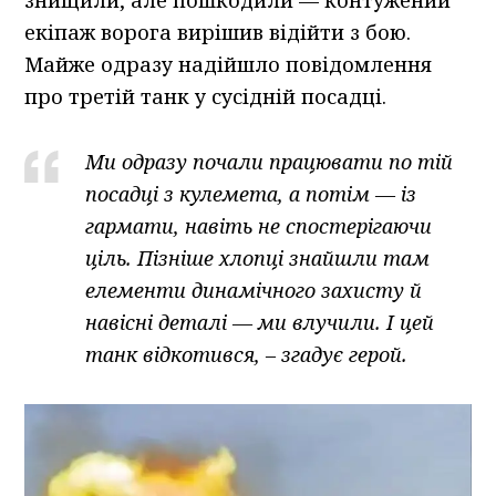
знищили, але пошкодили — контужений
екіпаж ворога вирішив відійти з бою.
Майже одразу надійшло повідомлення
про третій танк у сусідній посадці.
Ми одразу почали працювати по тій
посадці з кулемета, а потім — із
гармати, навіть не спостерігаючи
ціль. Пізніше хлопці знайшли там
елементи динамічного захисту й
навісні деталі — ми влучили. І цей
танк відкотився, – згадує герой.