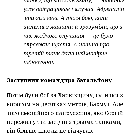
танку, що заходив ззаду, — навідник
уже відпрацював і влучив. Адреналін
зашкалював. А після бою, коли
вилізли з машини й зрозуміли, що в
нас жодного влучання — це було
справжнє щастя. А новина про
третій танк дала неймовірне
піднесення.
Заступник командира батальйону
Потім були бої за Харківщину, сутички з
ворогом на десятках метрів, Бахмут. Але
того емоційного напруження, яке Сергій
пережив у тій засідці з трьома танками,
він більше ніколи не відчував.