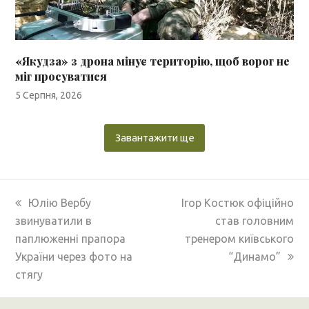
«Якудза» з дрона мінує територію, щоб ворог не
міг просуватися
5 Серпня, 2026
Завантажити ще
previous
next
Юлію Вербу
Ігор Костюк офіційно
post:
post:
звинуватили в
став головним
паплюженні прапора
тренером київського
України через фото на
“Динамо”
стягу