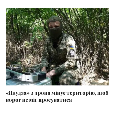
«Якудза» з дрона мінує територію, щоб
ворог не міг просуватися