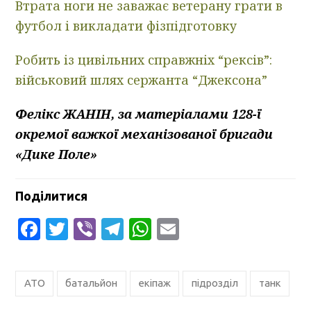
Втрата ноги не заважає ветерану грати в
футбол і викладати фізпідготовку
Робить із цивільних справжніх “рексів”:
військовий шлях сержанта “Джексона”
Фелікс ЖАНІН, за матеріалами 128-ї
окремої важкої механізованої бригади
«Дике Поле»
Поділитися
Facebook
Twitter
Viber
Telegram
WhatsApp
Email
АТО
батальйон
екіпаж
підрозділ
танк