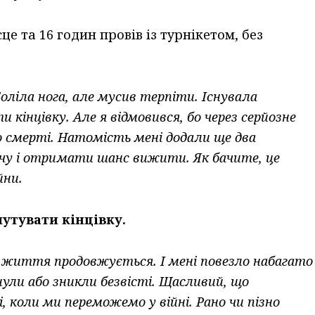
е та 16 годин провів із турнікетом, без
. Боліла нога, але мусив терпіти. Існувала
інцівку. Але я відмовився, бо через серйозне
до смерті. Натомість мені додали ще два
чу і отримати шанс вижити. Як бачите, це
йни.
утувати кінцівку.
 що життя продовжується. І мені повезло набагато
нули або зникли безвісті. Щасливий, що
 коли ми переможемо у війні. Рано чи пізно