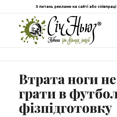
З питань реклами на сайті або співпраці
Втрата ноги не
грати в футбол
фізпідготовку