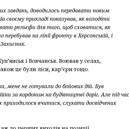
ових завдань, доводилось передавати новим
На своєму прикладі показував, як володіти
вати рельєфи для того, щоб сховатися, як
 перебував на лінії фронту в Херсонській, і
 Захисник.
Куп’янськ і Вовчанськ. Воював у селах,
Також це були ліси, кар’єри тощо.
х, мене не готували до бойових дій. Був
ни за кордоном на будівництві доріг. Але під ча
ях приходилося вчитися, слухати досвідчених
аж до перших виходів на позиції.