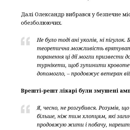
Далі Олександр вибрався у безпечне місц
обезболюючих.
Не було тоді ані уколів, ні пігулок
теоретична можливість врятувати к
поранення ці дії могли призвести 
турнікети, щоб зупинити кровоте
допомогло, – продовжує ветеран ві
Врешті-решт лікарі були змушені амп
Я, чесно, не розгубився. Розумів,
більше, ніж тим хлопцям, які заги
продовжую жити і побачу, нарешті,