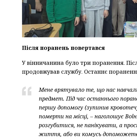
Після поранень повертався
У вінничанина було три поранення. Післ
продовжував службу. Останнє пораненн
Мене врятувало те, що нас навчали
предмет. Під час останнього поране
першу допомогу (зупинив кровотечу
померти на місці, – наголошує Воїн. 
розгубитися, не панікувати, а пр
життя, або ви комусь допоможете