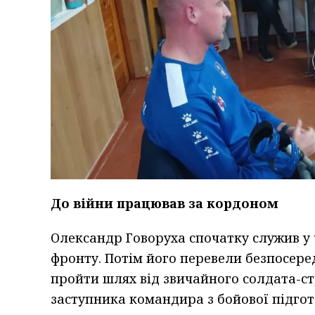
До війни працював за кордоном
Олександр Говоруха спочатку служив у 
фронту. Потім його перевели безпосере
пройти шлях від звичайного солдата-ст
заступника командира з бойової підгот