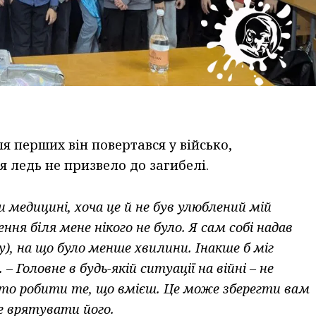
я перших він повертався у військо,
я ледь не призвело до загибелі.
 медицині, хоча це й не був улюблений мій
ння біля мене нікого не було. Я сам собі надав
), на що було менше хвилини. Інакше б міг
– Головне в будь-якій ситуації на війні – не
осто робити те, що вмієш. Це може зберегти вам
 врятувати його.