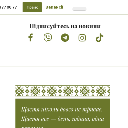
377 00 77
Вакансії
Прайс
Підписуйтесь на новини
Facebook
Vimeo
Tumblr
Instagram
Tiktok
Щастя ніколи довго не триває.
Щастя все — день, година, одна
хвилина