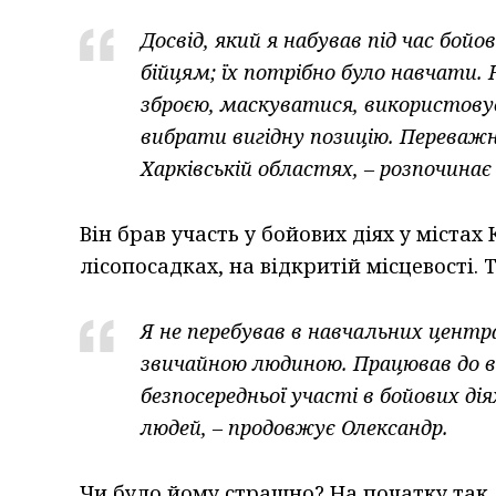
Досвід, який я набував під час бой
бійцям; їх потрібно було навчати. 
зброєю, маскуватися, використову
вибрати вигідну позицію. Переважно
Харківській областях, – розпочинає
Він брав участь у бойових діях у містах 
лісопосадках, на відкритій місцевості. 
Я не перебував в навчальних центра
звичайною людиною. Працював до вій
безпосередньої участі в бойових ді
людей, – продовжує Олександр.
Чи було йому страшно? На початку так, 