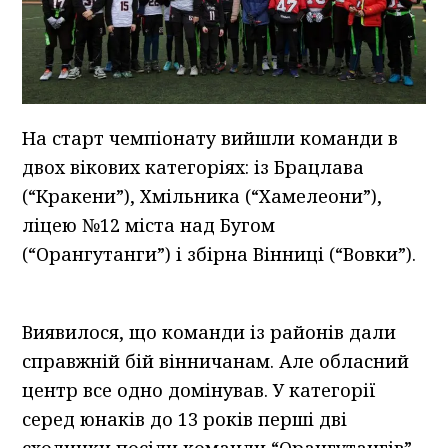
На старт чемпіонату вийшли команди в
двох вікових категоріях: із Брацлава
(“Кракени”), Хмільника (“Хамелеони”),
ліцею №12 міста над Бугом
(“Орангутанги”) і збірна Вінниці (“Вовки”).
Виявилося, що команди із районів дали
справжній бій вінничанам. Але обласний
центр все одно домінував. У категорії
серед юнаків до 13 років перші дві
сходинки посіли команди “Орангутангів”,