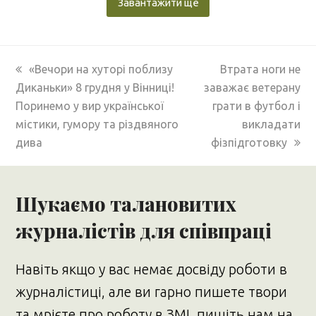
Завантажити ще
previous
next
«Вечори на хуторі поблизу
Втрата ноги не
post:
post:
Диканьки» 8 грудня у Вінниці!
заважає ветерану
Поринемо у вир української
грати в футбол і
містики, гумору та різдвяного
викладати
дива
фізпідготовку
Шукаємо талановитих
журналістів для співпраці
Навіть якщо у вас немає досвіду роботи в
журналістиці, але ви гарно пишете твори
та мрієте про роботу в ЗМІ, пишіть нам на