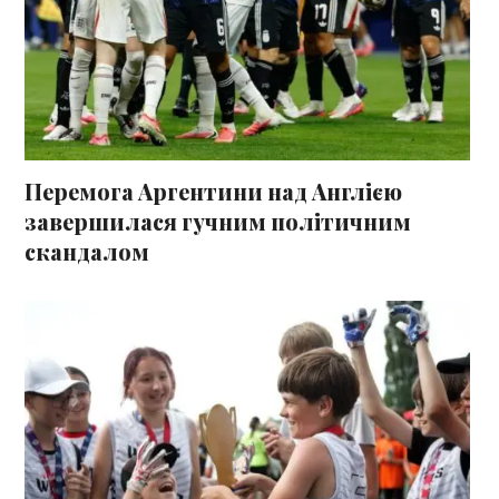
Перемога Аргентини над Англією
завершилася гучним політичним
скандалом