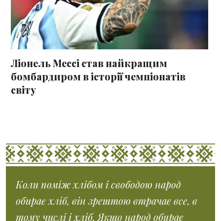
Ліонель Мессі став найкращим
бомбардиром в історії чемпіонатів
світу
Коли поміж хлібом і свободою народ
обирає хліб, він зрештою втрачає все, в
тому числі і хліб. Якщо народ обирає