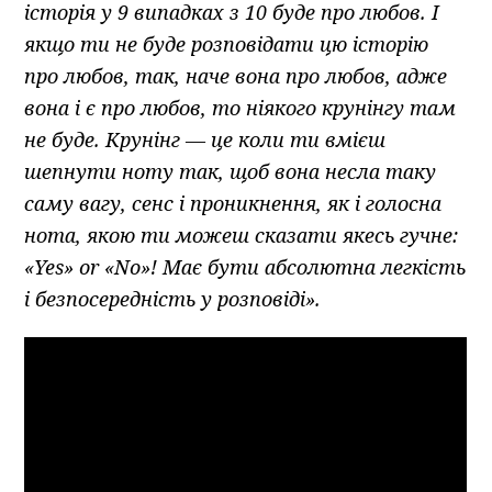
історія у 9 випадках з 10 буде про любов. І
якщо ти не буде розповідати цю історію
про любов, так
,
наче вона про любов,
адже
вона і є про любов, то ніякого
крунінгу
там
не буде.
Крунінг
—
це коли ти вмієш
шепнути ноту так, щоб вона несла таку
саму вагу, сенс і проникнення, як і голосна
нота, якою ти можеш сказати якесь гучне:
«
Yes
»
or
«
No
»
!
Має бути абсолютна легкість
і безпосередність у розповіді».