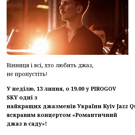
Вінниця і всі, хто любить джаз,
не пропустіть!
У неділю,
13 липня
,
о 19.00 у PIROGOV
SKY
одні з
найкращих
джазменів
України
Kyiv
Jazz
Q
яскравим концертом «Романтичний
джаз в саду»!