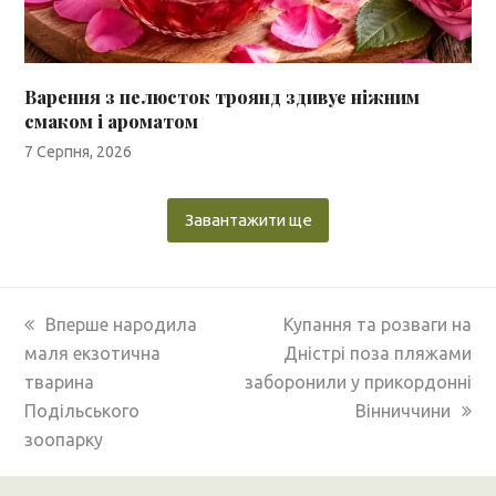
Варення з пелюсток троянд здивує ніжним
смаком і ароматом
7 Серпня, 2026
Завантажити ще
previous
next
Вперше народила
Купання та розваги на
post:
post:
маля екзотична
Дністрі поза пляжами
тварина
заборонили у прикордонні
Подільського
Вінниччини
зоопарку