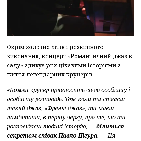
Окрім золотих хітів і розкішного
виконання, концерт «Романтичний джаз в
саду» здивує усіх цікавими історіями з
життя легендарних крунерів.
«Кожен
крунер
привносить свою особливу і
особисту розповідь. Тож коли ти співаєш
такий джаз, «
Френкі
джаз», ти маєш
пам’ятати, в першу чергу, про те, що ти
розповідаєш людині історію,
—
ділиться
секретом
співак
Павло
Пігура
.
—
Ця