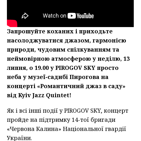
Запрошуйте коханих і приходьте
насолоджуватися джазом, гармонією
природи, чудовим спілкуванням та
неймовірною атмосферою
у неділю, 1
3
липня
,
о 19.00 у PIROGOV SKY
просто
неба у музеї-садибі Пирогова на
концерті «Романтичний джаз в саду»
від
Kyiv
Jazz
Quintet
!
Як і всі інші події у PIROGOV SKY, концерт
пройде на підтримку 14-тої бригади
«Червона Калина» Національної гвардії
України.