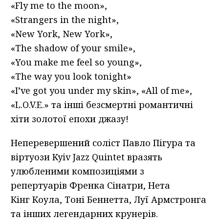
«Fly me to the moon»,
«Strangers in the night»,
«New York, New York»,
«The shadow of your smile»,
«You make me feel so young»,
«The way you look tonight»
«I’ve got you under my skin», «All of me»,
«L.O.V.E.» та інші безсмертні романтичні
хіти золотої епохи джазу!
Неперевершений соліст Павло Пігура та
віртуози Kyiv Jazz Quintet вразять
улюбленими композиціями з
репертуарів Френка Сінатри, Нета
Кінг Коула, Тоні Беннетта, Луї Армстронга
та інших легендарних крунерів.