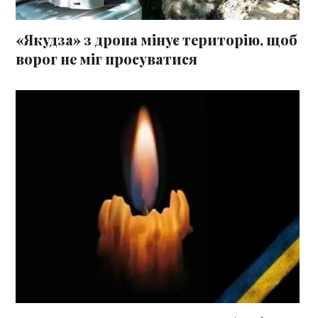
«Якудза» з дрона мінує територію, щоб
ворог не міг просуватися