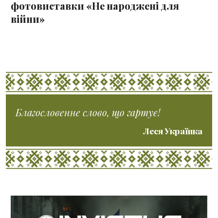
фотовиставки «Не народжені для
війни»
Благословенне слово, що гартує!
Леся Українка