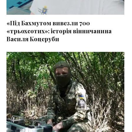
«Під Бахмутом вивезли 700
«трьохсотих»: історія вінничанина
Василя Коцеруби