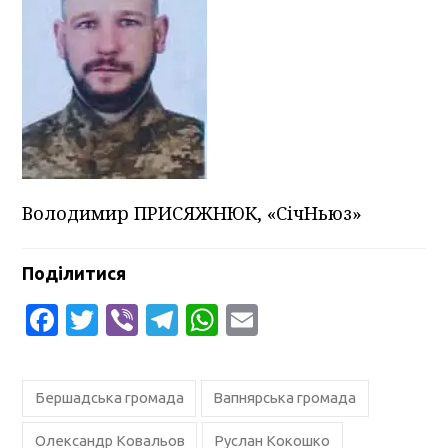
Володимир ПРИСЯЖНЮК, «СічНьюз»
Поділитися
Facebook
Twitter
Viber
Telegram
WhatsApp
Email
Бершадська громада
Вапнярська громада
Олександр Ковальов
Руслан Кокошко