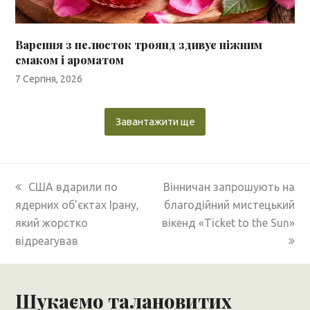
Варення з пелюсток троянд здивує ніжним
смаком і ароматом
7 Серпня, 2026
Завантажити ще
previous
next
США вдарили по
Вінничан запрошують на
post:
post:
ядерних об’єктах Ірану,
благодійний мистецький
який жорстко
вікенд «Ticket to the Sun»
відреагував
Шукаємо талановитих