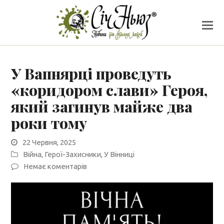
У Вапнярці проведуть
«коридором слави» Героя,
який загинув майже два
роки тому
22 Червня, 2025
Війна
,
Герої-Захисники
,
У Вінниці
Немає коментарів