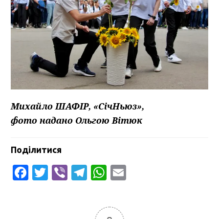
Михайло ШАФІР, «СічНьюз»,
фото надано Ольгою Вітюк
Поділитися
Facebook
Twitter
Viber
Telegram
WhatsApp
Email