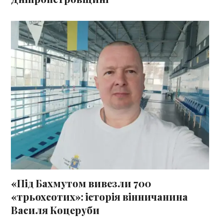
«Під Бахмутом вивезли 700
«трьохсотих»: історія вінничанина
Василя Коцеруби