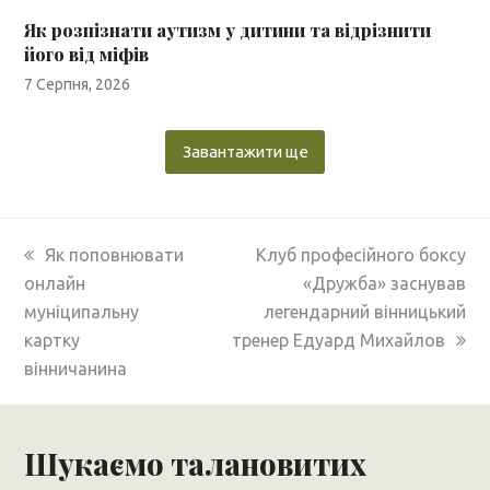
Як розпізнати аутизм у дитини та відрізнити
його від міфів
7 Серпня, 2026
Завантажити ще
previous
next
Як поповнювати
Клуб професійного боксу
post:
post:
онлайн
«Дружба» заснував
муніципальну
легендарний вінницький
картку
тренер Едуард Михайлов
вінничанина
Шукаємо талановитих