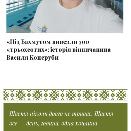
«Під Бахмутом вивезли 700
«трьохсотих»: історія вінничанина
Василя Коцеруби
Щастя ніколи довго не триває. Щастя
все — день, година, одна хвилина