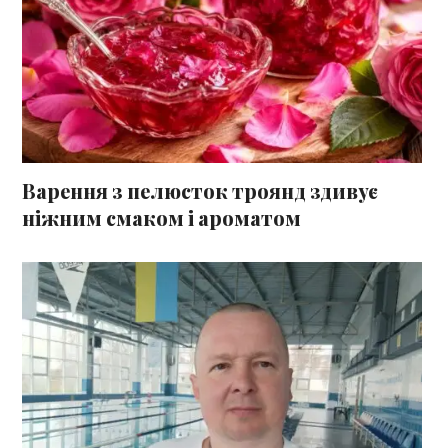
Варення з пелюсток троянд здивує
ніжним смаком і ароматом