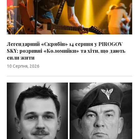
Легендарний «Скрябін» 14 серпня у PIROGOV
SKY: розривні «Коломийки» та хіти, що дають
сили жити
10 Серпня, 2026