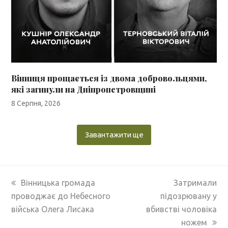
Вінниця прощається із двома добровольцями,
які загинули на Дніпропетровщині
8 Серпня, 2026
Завантажити ще
previous
next
Вінницька громада
Затримали
post:
post:
проводжає до Небесного
підозрювану у
війська Олега Лисака
вбивстві чоловіка
ножем