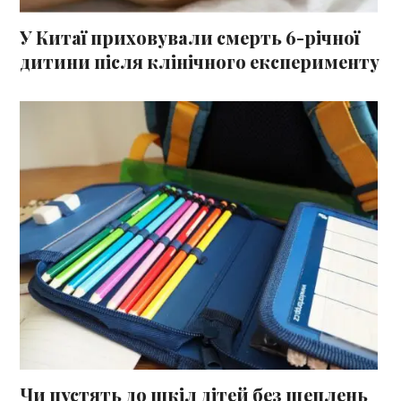
У Китаї приховували смерть 6-річної
дитини після клінічного експерименту
Чи пустять до шкіл дітей без щеплень