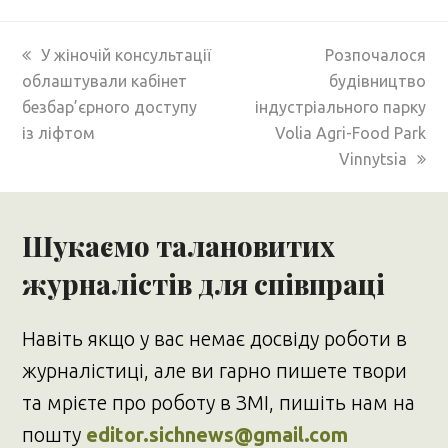
previous
next
У жіночій консультації
Розпочалося
post:
post:
облаштували кабінет
будівництво
безбар’єрного доступу
індустріального парку
із ліфтом
Volia Agri-Food Park
Vinnytsia
Шукаємо талановитих
журналістів для співпраці
Навіть якщо у вас немає досвіду роботи в
журналістиці, але ви гарно пишете твори
та мрієте про роботу в ЗМІ, пишіть нам на
пошту
editor.sichnews@gmail.com