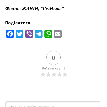
Фелікс ЖАНІН, “СічНьюз”
Поділитися
Facebook
Twitter
Viber
Telegram
WhatsApp
Email
0
Рейтинг статті