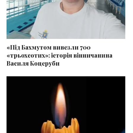
«Під Бахмутом вивезли 700
«трьохсотих»: історія вінничанина
Василя Коцеруби