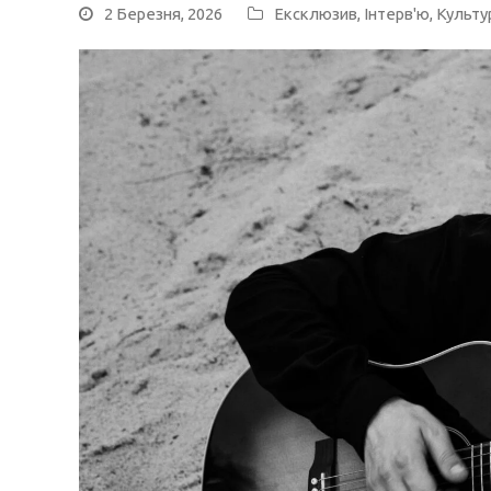
2 Березня, 2026
Ексклюзив
,
Інтерв'ю
,
Культу