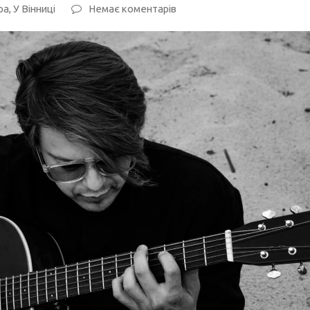
ра
,
У Вінниці
Немає коментарів