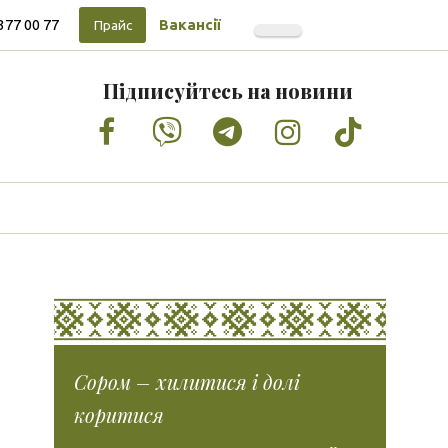
377 00 77
Вакансії
Прайс
Підписуйтесь на новини
Facebook
Vimeo
Tumblr
Instagram
Tiktok
Сором – хилитися і долі
коритися