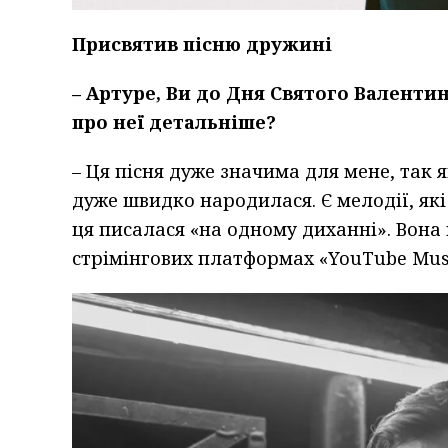
Присвятив пісню дружині
– Артуре, Ви до Дня Святого Валенти
про неї детальніше?
– Ця пісня дуже значима для мене, так я
дуже швидко народилася. Є мелодії, як
ця писалася «на одному диханні». Вона н
стрімінгових платформах «YouTube Music