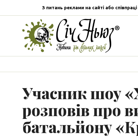
З питань реклами на сайті або співпраці
Учасник шоу 
розповів про в
батальйону «К