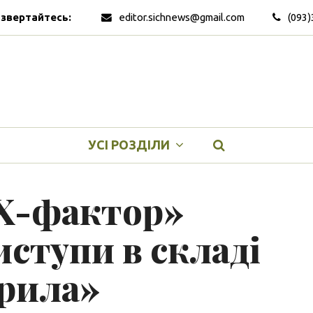
 звертайтесь:
editor.sichnews@gmail.com
(093)
УСІ РОЗДІЛИ
«Х-фактор»
иступи в складі
рила»