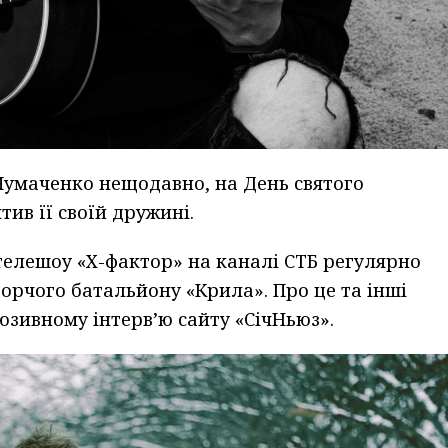
Чумаченко нещодавно, на День святого
тив її своїй дружині.
елешоу «Х-фактор» на каналі СТБ регулярно
ворчого батальйону «Крила». Про це та інші
юзивному інтерв’ю сайту «СічНьюз».