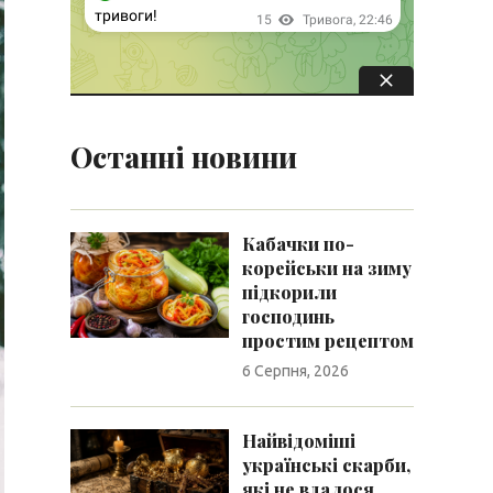
Останні новини
Кабачки по-
корейськи на зиму
підкорили
господинь
простим рецептом
6 Серпня, 2026
Найвідоміші
українські скарби,
які не вдалося