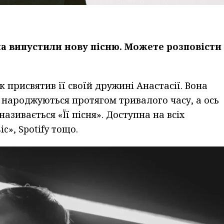
на випустили нову пісню. Можете розповісти
к присвятив її своїй дружині Анастасії. Вона
і народжуються протягом тривалого часу, а ось
азивається «Її пісня». Доступна на всіх
», Spotify тощо.