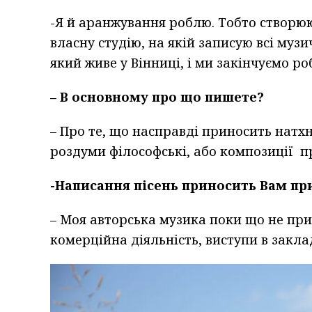
-Я й аранжування роблю. Тобто створюю 
власну студію, на якій записую всі муз
який живе у Вінниці, і ми закінчуємо р
– В основному про що пишете?
– Про те, що насправді приносить натх
роздуми філософські, або композиції п
-Написання пісень приносить Вам п
– Моя авторська музика поки що не при
комерційна діяльність, виступи в закла