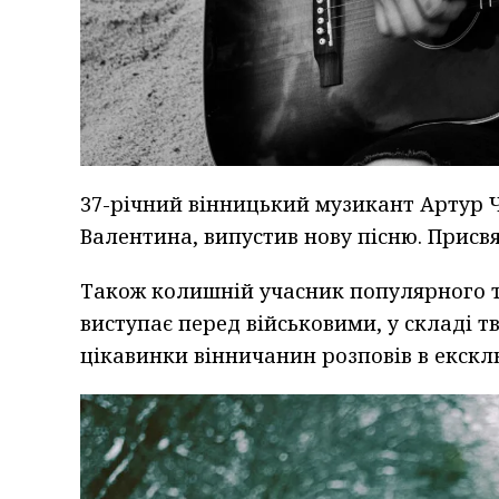
37-річний вінницький музикант Артур 
Валентина, випустив нову пісню. Присвя
Також колишній учасник популярного т
виступає перед військовими, у складі т
цікавинки вінничанин розповів в екскл