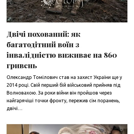
Двічі похований: як
багатодітний воїн з
інвалідністю виживає на 860
гривень
Олександр Томілович став на захист України ще у
2014 році. Свій перший бій військовий прийняв під
Волновахою. За роки війни він пройшов через
найгарячіші точки фронту, пережив сім поранень,
двічі…