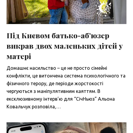
Під Києвом батько-аб’юзер
викрав двох маленьких дітей у
матері
Домашнє насильство – це не просто сімейні
конфлікти, це витончена система психологічного та
фізичного терору, де періоди жорстокості
чергуються з маніпулятивним каяттям. В
ексклюзивному інтерв’ю для “СічНьюз” Альона
Ковальчук розповіла,…