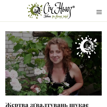
Жертва зґвалтувань шукає