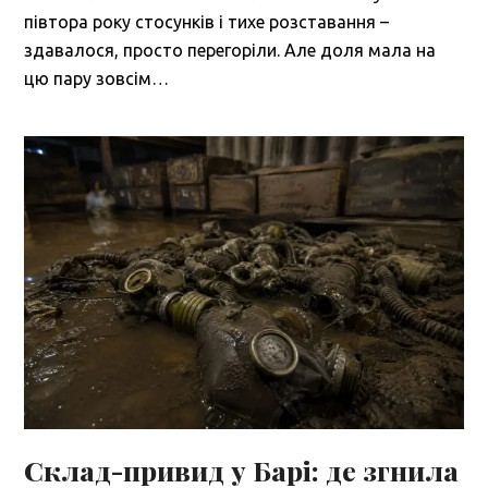
півтора року стосунків і тихе розставання –
здавалося, просто перегоріли. Але доля мала на
цю пару зовсім…
Склад-привид у Барі: де згнила