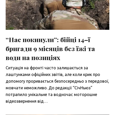
“Нас покинули”: бійці 14–ї
бригади 9 місяців без їжі та
води на позиціях
Ситуація на фронті часто залишається за
лаштунками офіційних звітів, але коли крик про
допомогу проривається безпосередньо з передової,
мовчати неможливо. До редакції “СічНьюз”
потрапило унікальне та водночас моторошне
відеозвернення від…