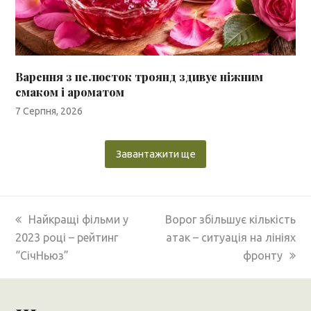
Варення з пелюсток троянд здивує ніжним
смаком і ароматом
7 Серпня, 2026
Завантажити ще
previous
next
Найкращі фільми у
Ворог збільшує кількість
post:
post:
2023 році – рейтинг
атак – ситуація на лініях
“СічНьюз”
фронту