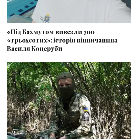
«Під Бахмутом вивезли 700
«трьохсотих»: історія вінничанина
Василя Коцеруби