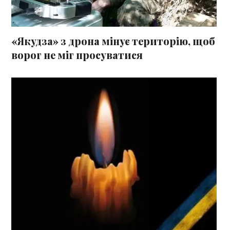
«Якудза» з дрона мінує територію, щоб
ворог не міг просуватися