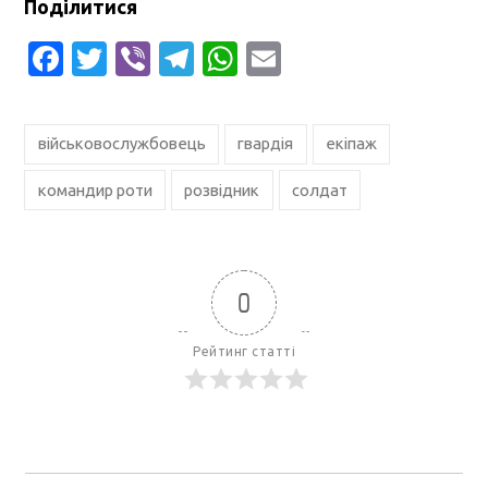
Поділитися
Facebook
Twitter
Viber
Telegram
WhatsApp
Email
військовослужбовець
гвардія
екіпаж
командир роти
розвідник
солдат
0
Рейтинг статті