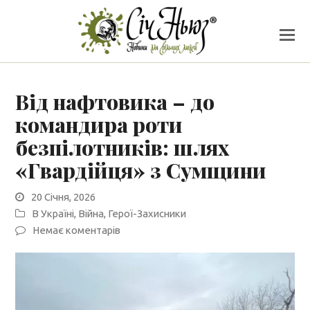
Від нафтовика – до
командира роти
безпілотників: шлях
«Гвардійця» з Сумщини
20 Січня, 2026
В Україні
,
Війна
,
Герої-Захисники
Немає коментарів