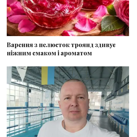
Варення з пелюсток троянд здивує
ніжним смаком і ароматом