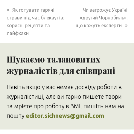
previous
next
Як готувати гарячі
Чи загрожує Україні
post:
post:
страви під час блекаутів:
«другий Чорнобиль»:
корисні рецепти та
що кажуть експерти
лайфхаки
Шукаємо талановитих
журналістів для співпраці
Навіть якщо у вас немає досвіду роботи в
журналістиці, але ви гарно пишете твори
та мрієте про роботу в ЗМІ, пишіть нам на
пошту
editor.sichnews@gmail.com