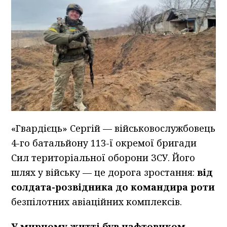
«Гвардієць» Сергій — військовослужбовець
4-го батальйону 113-ї окремої бригади
Сил територіальної оборони ЗСУ. Його
шлях у війську — це дорога зростання:
від
солдата-розвідника до командира роти
безпілотних авіаційних комплексів.
У мирному житті був нафтовиком