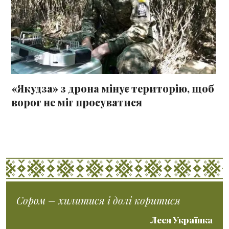
«Якудза» з дрона мінує територію, щоб
ворог не міг просуватися
Сором – хилитися і долі коритися
Леся Українка