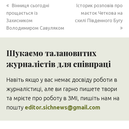
previous
next
Вінниця сьогодні
Історик розповів про
post:
post:
прощається із
маєток Четкова на
Захисником
схилі Південного Бугу
Володимиром Савуляком
Шукаємо талановитих
журналістів для співпраці
Навіть якщо у вас немає досвіду роботи в
журналістиці, але ви гарно пишете твори
та мрієте про роботу в ЗМІ, пишіть нам на
пошту
editor.sichnews@gmail.com