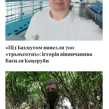
«Під Бахмутом вивезли 700
«трьохсотих»: історія вінничанина
Василя Коцеруби