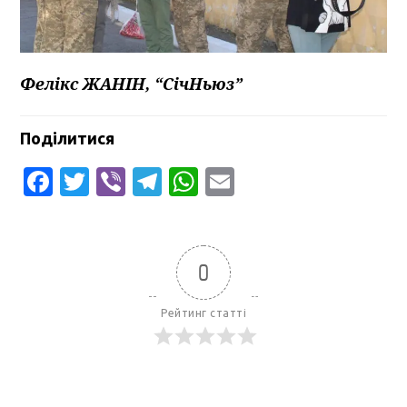
Фелікс ЖАНІН, “СічНьюз”
Поділитися
Facebook
Twitter
Viber
Telegram
WhatsApp
Email
0
Рейтинг статті