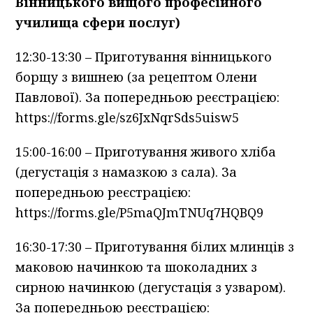
Вінницького вищого професійного
училища сфери послуг)
12:30-13:30 – Приготування вінницького
борщу з вишнею (за рецептом Олени
Павлової). За попередньою реєстрацією:
https://forms.gle/sz6JxNqrSds5uisw5
15:00-16:00 – Приготування живого хліба
(дегустація з намазкою з сала). За
попередньою реєстрацією:
https://forms.gle/P5maQJmTNUq7HQBQ9
16:30-17:30 – Приготування білих млинців з
маковою начинкою та шоколадних з
сирною начинкою (дегустація з узваром).
За попередньою реєстрацією: