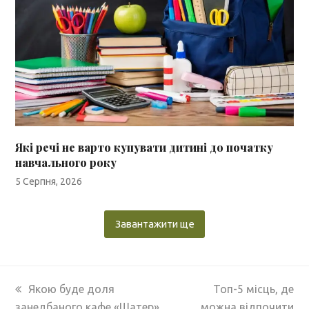
Які речі не варто купувати дитині до початку
навчального року
5 Серпня, 2026
Завантажити ще
previous
next
Якою буде доля
Топ-5 місць, де
post:
post:
занедбаного кафе «Шатер»
можна відпочити