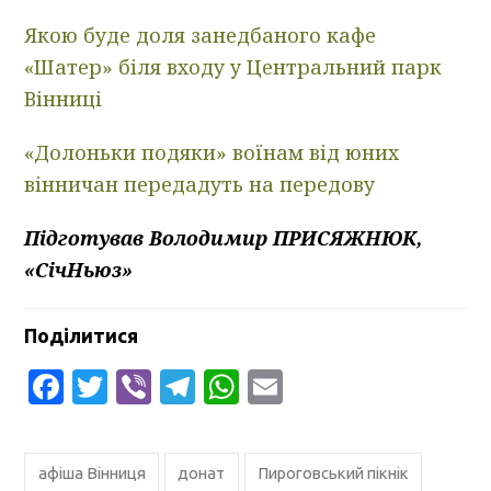
Якою буде доля занедбаного кафе
«Шатер» біля входу у Центральний парк
Вінниці
«Долоньки подяки» воїнам від юних
вінничан передадуть на передову
Підготував Володимир ПРИСЯЖНЮК,
«СічНьюз»
Поділитися
Facebook
Twitter
Viber
Telegram
WhatsApp
Email
афіша Вінниця
донат
Пироговський пікнік