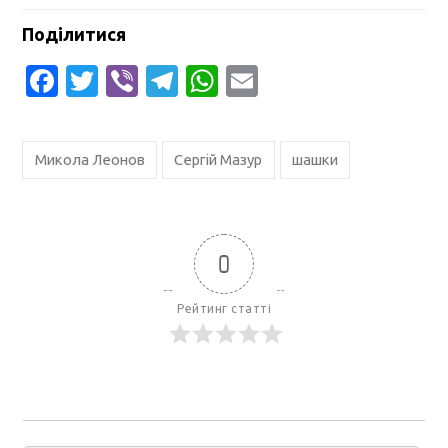
Поділитися
Facebook
Twitter
Viber
Telegram
WhatsApp
Email
Микола Леонов
Сергiй Мазур
шашки
0
Рейтинг статті