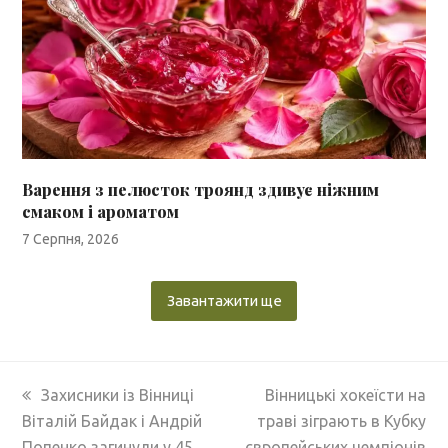
Варення з пелюсток троянд здивує ніжним
смаком і ароматом
7 Серпня, 2026
Завантажити ще
previous
next
Захисники із Вінниці
Вінницькі хокеїсти на
post:
post:
Віталій Байдак і Андрій
траві зіграють в Кубку
Попенко загинули у 45
європейських чемпіонів