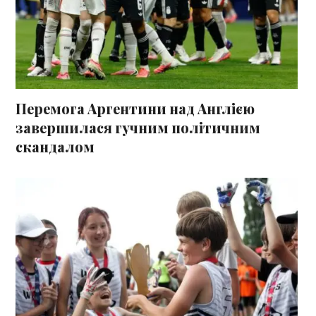
Перемога Аргентини над Англією
завершилася гучним політичним
скандалом