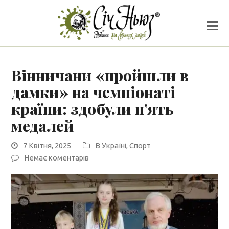
Вінничани «пройшли в
дамки» на чемпіонаті
країни: здобули п’ять
медалей
7 Квітня, 2025
В Україні
,
Спорт
Немає коментарів