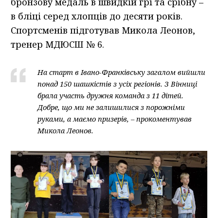
бронзову медаль в швидкiй грi та срібну –
в блiцi серед хлопцiв до десяти років.
Спортсменів підготував Микола Леонов,
тренер МДЮСШ № 6.
На старт в Iвано-Франкiвську загалом вийшли
понад 150 шашкiстiв з усiх регіонів. З Вiнницi
брала участь дружня команда з 11 дітей.
Добре, що ми не залишилися з порожніми
руками, а маємо призерів, – прокоментував
Микола Леонов.