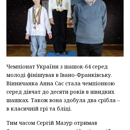
Чемпiонат України з шашок-64 серед
молодi фінішував в Iвано-Франкiвську.
Вiнничанка Анна Сас стала чемпiонкою
серед дiвчат до десяти рокiв в швидких
шашках. Також вона здобула два срiбла –
в класичній грі та блiцi.
Тим часом Сергiй Мазур отримав