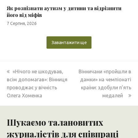
Як розпізнати аутизм у дитини та відрізнити
його від міфів
7 Серпня, 2026
Завантажити ще
previous
next
«Нічого не шкодував,
Вінничани «пройшли в
post:
post:
всім допомагав»: Вінниця
дамки» на чемпіонаті
проводжає у вічність
країни: здобули п’ять
Олега Хоменка
медалей
Шукаємо талановитих
журналістів для співпраці