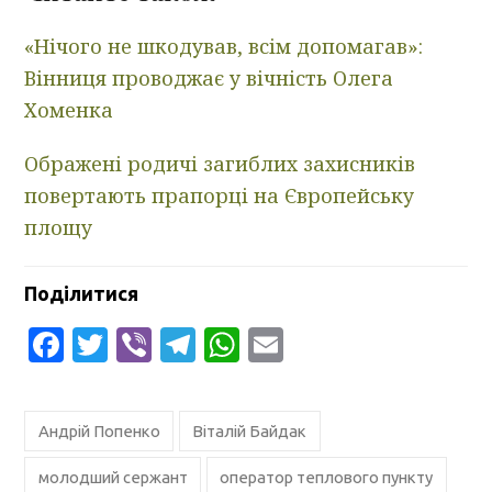
«Нічого не шкодував, всім допомагав»:
Вінниця проводжає у вічність Олега
Хоменка
Ображені родичі загиблих захисників
повертають прапорці на Європейську
площу
Поділитися
Facebook
Twitter
Viber
Telegram
WhatsApp
Email
Андрій Попенко
Віталій Байдак
молодший сержант
оператор теплового пункту