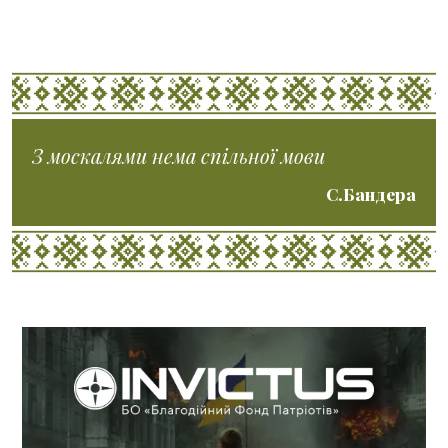
З москалями нема спільної мови
С.Бандера