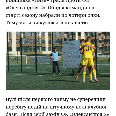
Вінницька «Нива» грала проти ФК
«Олександрія-2». Обидві команди на
старті сезону набрали по чотири очки.
Тому матч очікувався із цікавістю.
Нулі після першого тайму не суперечили
перебігу подій на штучному полі клубної
бази. Після серії замін ФК «Олександрія-2»