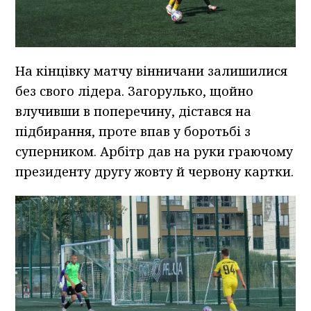
На кінцівку матчу вінничани залишилися
без свого лідера. Загорулько, щойно
влучивши в поперечину, дістався на
підбирання, проте впав у боротьбі з
суперником. Арбітр дав на руки граючому
президенту другу жовту й червону картки.