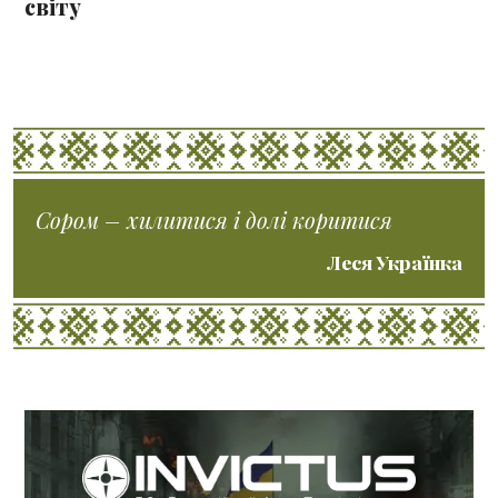
світу
Сором – хилитися і долі коритися
Леся Українка