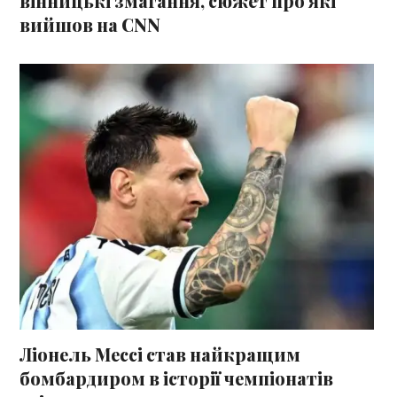
вінницькі змагання, сюжет про які
вийшов на CNN
Ліонель Мессі став найкращим
бомбардиром в історії чемпіонатів