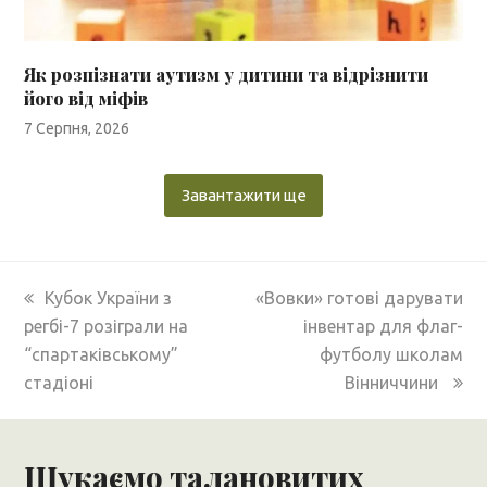
Як розпізнати аутизм у дитини та відрізнити
його від міфів
7 Серпня, 2026
Завантажити ще
previous
next
Кубок України з
«Вовки» готові дарувати
post:
post:
регбі-7 розіграли на
інвентар для флаг-
“спартаківському”
футболу школам
стадіоні
Вінниччини
Шукаємо талановитих