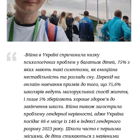
-Війна в Україні спричинила низку
психологічних проблем у багатьох дітей, 75% з
яких мають такі симптоми, як емоційна
нестабільність та розлади сну. Перехід на
онлайн-навчання призвів до того, що 75,6%
школярів ведуть малорухливий спосіб життя,
і лише 5% зберігають хороше здоров’я до
закінчення школи. Війна також загострила
проблему гендерної нерівності, адже Україна
посідає 66-е місце із 146 в індексі гендерного
розриву 2023 року. Школи часто є першими
місцями, де діти стикаються з нерівними