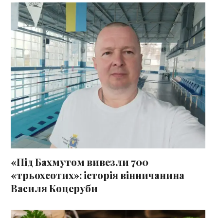
«Під Бахмутом вивезли 700
«трьохсотих»: історія вінничанина
Василя Коцеруби