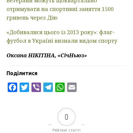
Ветерани можуть щоквартально
отримувати на спортивні заняття 1500
гривень через Дію
«Добивалися цього із 2013 року»: флаг-
футбол в Україні визнали видом спорту
Оксана НІКІТІНА, «СічНьюз»
Поділитися
Facebook
Twitter
Viber
Telegram
WhatsApp
Email
0
Рейтинг статті