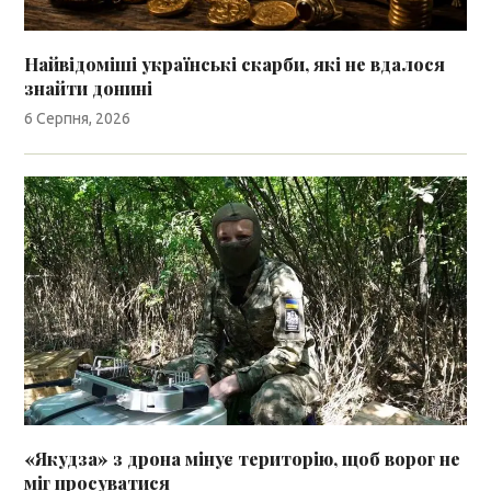
Найвідоміші українські скарби, які не вдалося
знайти донині
6 Серпня, 2026
«Якудза» з дрона мінує територію, щоб ворог не
міг просуватися