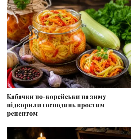
Кабачки по-корейськи на зиму
підкорили господинь простим
рецептом