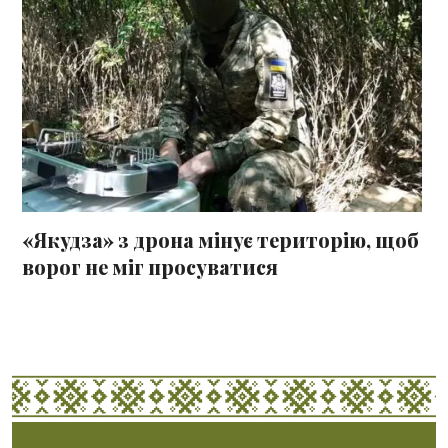
«Якудза» з дрона мінує територію, щоб
ворог не міг просуватися