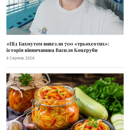
«Під Бахмутом вивезли 700 «трьохсотих»:
історія вінничанина Василя Коцеруби
6 Серпня, 2026