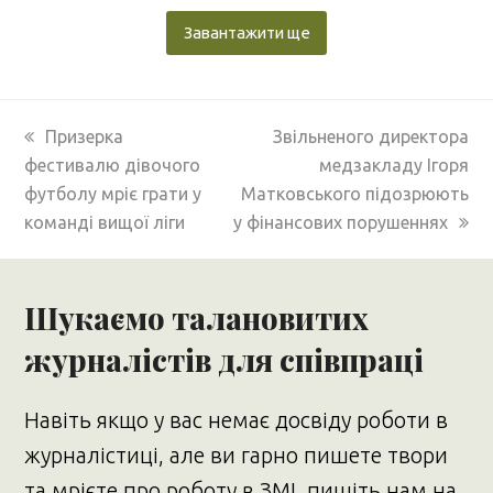
Завантажити ще
previous
next
Призерка
Звільненого директора
post:
post:
фестивалю дівочого
медзакладу Ігоря
футболу мріє грати у
Матковського підозрюють
команді вищої ліги
у фінансових порушеннях
Шукаємо талановитих
журналістів для співпраці
Навіть якщо у вас немає досвіду роботи в
журналістиці, але ви гарно пишете твори
та мрієте про роботу в ЗМІ, пишіть нам на