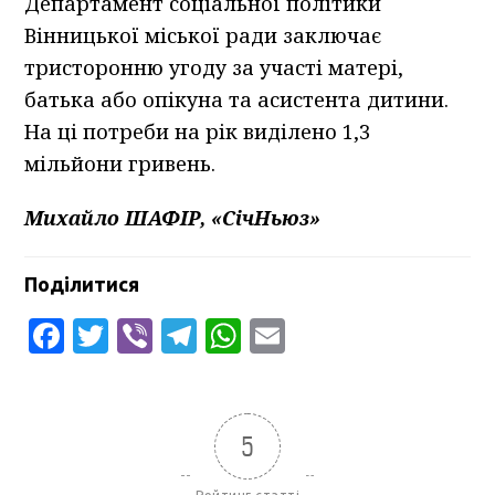
Департамент соціальної політики
Вінницької міської ради заключає
тристоронню угоду за участі матері,
батька або опікуна та асистента дитини.
На ці потреби на рік виділено 1,3
мільйони гривень.
Михайло ШАФІР, «СічНьюз»
Поділитися
Facebook
Twitter
Viber
Telegram
WhatsApp
Email
5