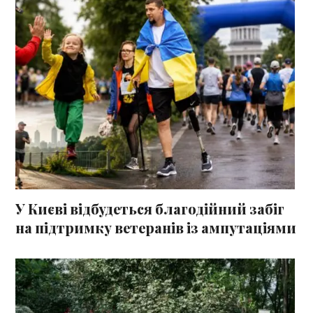
У Києві відбудеться благодійний забіг
на підтримку ветеранів із ампутаціями