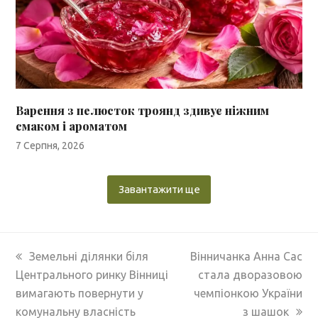
Варення з пелюсток троянд здивує ніжним
смаком і ароматом
7 Серпня, 2026
Завантажити ще
previous
next
Земельні ділянки біля
Вінничанка Анна Сас
post:
post:
Центрального ринку Вінниці
стала дворазовою
вимагають повернути у
чемпіонкою України
комунальну власність
з шашок