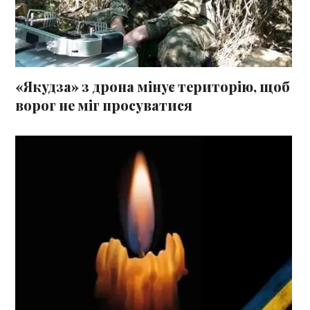
«Якудза» з дрона мінує територію, щоб
ворог не міг просуватися