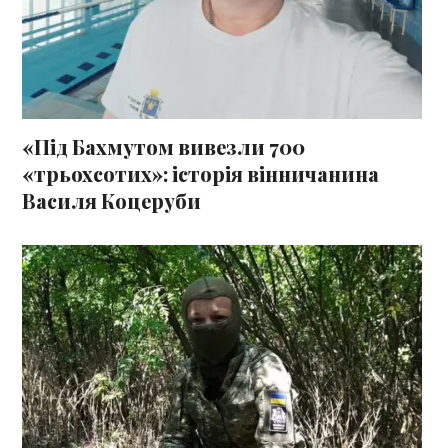
«Під Бахмутом вивезли 700
«трьохсотих»: історія вінничанина
Василя Коцеруби