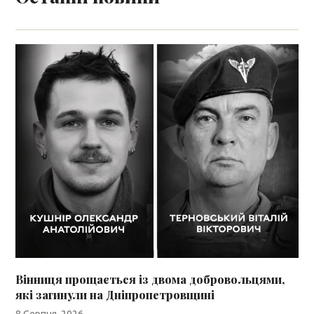
Вінниця прощається із двома добровольцями,
які загинули на Дніпропетровщині