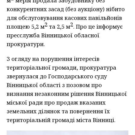
м
мерія продала забудовнику без
конкурентних засад (без аукціону) нібито
для обслуговування касових павільйонів
2
2
площею 5,2 м
та 2,5 м
. Про це інформує
пресслужба Вінницької обласної
прокуратури.
З огляду на порушення інтересів
територіальної громади, прокуратура
звернулася до Господарського суду
Вінницької області з позовом про
визнання незаконним рішення Вінницької
міської ради про продаж вказаних
земельних ділянок та повернення їх
територіальній громаді міста Вінниці.