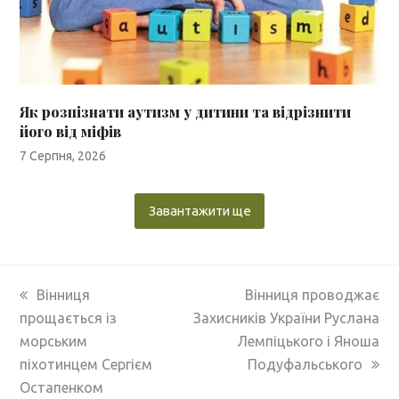
Як розпізнати аутизм у дитини та відрізнити
його від міфів
7 Серпня, 2026
Завантажити ще
previous
next
Вінниця
Вінниця проводжає
post:
post:
прощається із
Захисників України Руслана
морським
Лемпіцького і Яноша
піхотинцем Сергієм
Подуфальського
Остапенком