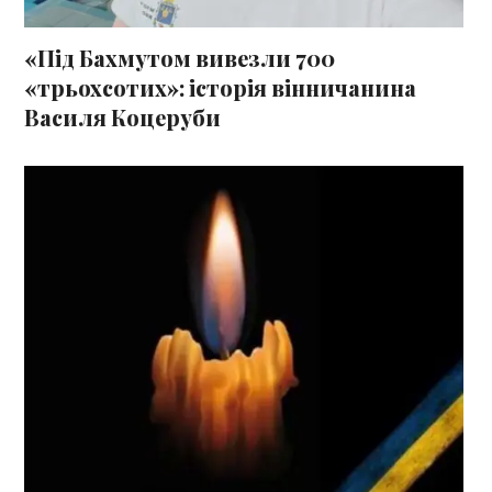
«Під Бахмутом вивезли 700
«трьохсотих»: історія вінничанина
Василя Коцеруби