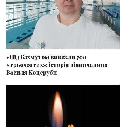
«Під Бахмутом вивезли 700
«трьохсотих»: історія вінничанина
Василя Коцеруби