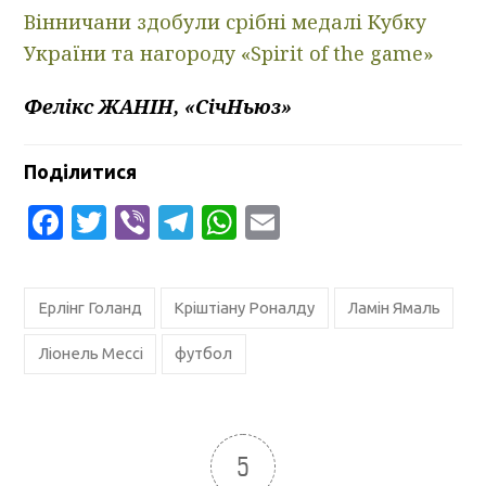
Вінничани здобули срібні медалі Кубку
України та нагороду «Spirit of the game»
Фелікс ЖАНІН, «СічНьюз»
Поділитися
Facebook
Twitter
Viber
Telegram
WhatsApp
Email
Ерлінг Голанд
Кріштіану Роналду
Ламін Ямаль
Ліонель Мессі
футбол
5