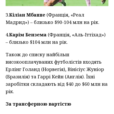
3.
Кіліан Мбаппе
(Франція, «Реал
Мадрид») – близько $90-104 млн на рік.
4.
Карім Бензема
(Франція, «Аль-Іттіхад»)
– близько $104 млн на рік.
Також до списку найбільш
високооплачуваних футболістів входять
Ерлінг Голанд (Норвегія), Вінісіус Жуніор
(Бразилія) та Гаррі Кейн (Англія). Їхні
заробітки складають від $40 до $60 млн на
рік.
За трансферною вартістю