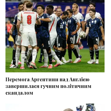
Перемога Аргентини над Англією
завершилася гучним політичним
скандалом