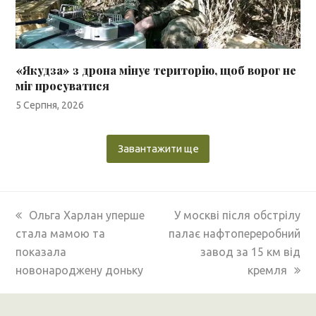
«Якудза» з дрона мінує територію, щоб ворог не
міг просуватися
5 Серпня, 2026
Завантажити ще
previous
next
Ольга Харлан уперше
У москві після обстрілу
post:
post:
стала мамою та
палає нафтопереробний
показала
завод за 15 км від
новонароджену доньку
кремля