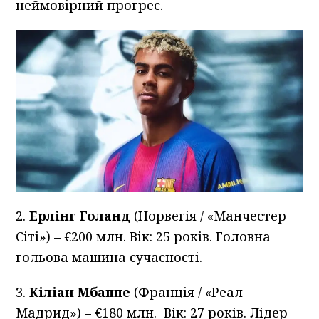
неймовірний прогрес.
2.
Ерлінг Голанд
(Норвегія / «Манчестер
Сіті») – €200 млн. Вік: 25 років. Головна
гольова машина сучасності.
3.
Кіліан Мбаппе
(Франція / «Реал
Мадрид») – €180 млн. Вік: 27 років. Лідер