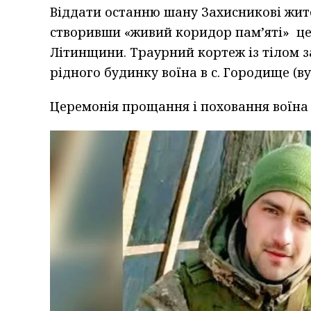
Віддати останню шану Захисникові жите
створивши «живий коридор пам’яті» ц
Літинщини. Траурний кортеж із тілом з
рідного будинку воїна в с. Городище (вул
Церемонія прощання і поховання воїна 