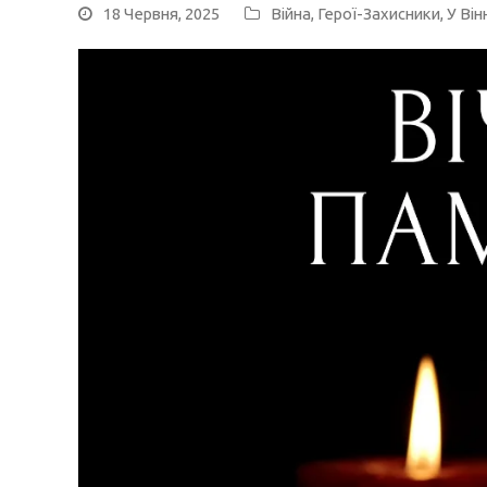
18 Червня, 2025
Війна
,
Герої-Захисники
,
У Він