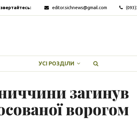
 звертайтесь:
editor.sichnews@gmail.com
(093)
УСІ РОЗДІЛИ
нниччини загинув
осованої ворогом