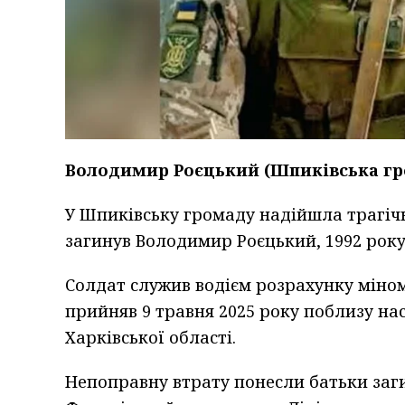
Володимир Роєцький (Шпиківська гр
У Шпиківську громаду надійшла трагічн
загинув Володимир Роєцький, 1992 року
Солдат служив водієм розрахунку міном
прийняв 9 травня 2025 року поблизу на
Харківської області.
Непоправну втрату понесли батьки заг