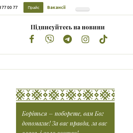
377 00 77
Вакансії
Прайс
Підписуйтесь на новини
Facebook
Vimeo
Tumblr
Instagram
Tiktok
Боріться – поборете, вам Бог
допомагає! За вас правда, за вас
слава, і воля святая!