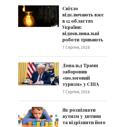
Світло
відключають вже
в 12 областях
України:
відновлювальні
роботи тривають
7 Серпня, 2026
Дональд Трамп
заборонив
«пологовий
туризм» у США
7 Серпня, 2026
Як розпізнати
аутизм у дитини
та відрізнити його