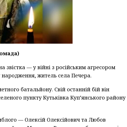
омада)
а звістка — у війні з російським агресором
 народження, житель села Печера.
етного батальйону. Свій останній бій він
селеного пункту Кутьківка Куп’янського району
иблого — Олексій Олексійович та Любов