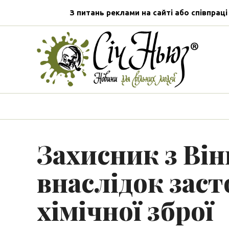
З питань реклами на сайті або співпраці
Захисник з Ві
внаслідок заст
хімічної зброї