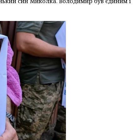
енький син Миколка. Володимир був єдиним і