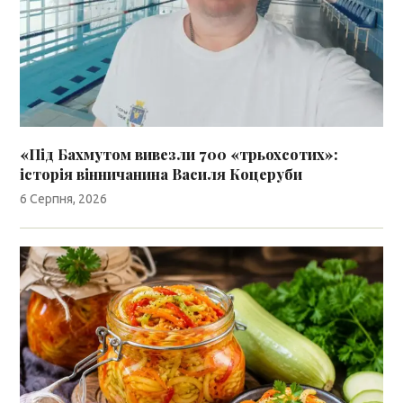
«Під Бахмутом вивезли 700 «трьохсотих»:
історія вінничанина Василя Коцеруби
6 Серпня, 2026