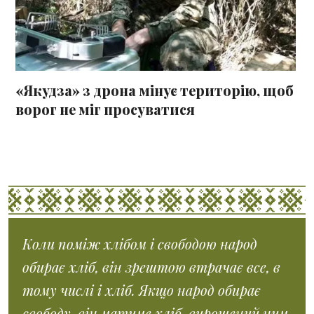
«Якудза» з дрона мінує територію, щоб
ворог не міг просуватися
Коли поміж хлібом і свободою народ
обирає хліб, він зрештою втрачає все, в
тому числі і хліб. Якщо народ обирає
свободу, він матиме хліб, вирощений ним