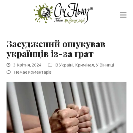
Засуджений ошукував
українців із-за ґрат
3 Квітня, 2024
В Україні
,
Кримінал
,
У Вінниці
Немає коментарів