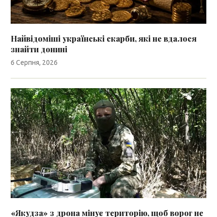
Найвідоміші українські скарби, які не вдалося
знайти донині
6 Серпня, 2026
«Якудза» з дрона мінує територію, щоб ворог не