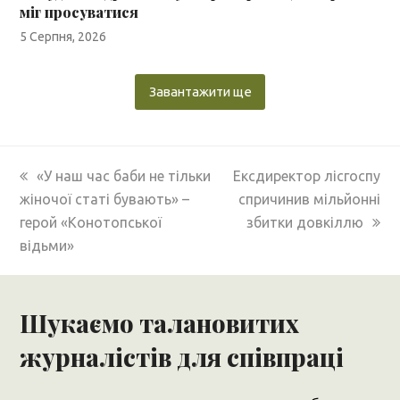
міг просуватися
5 Серпня, 2026
Завантажити ще
previous
next
«У наш час баби не тільки
Ексдиректор лісгоспу
post:
post:
жіночої статі бувають» –
спричинив мільйонні
герой «Конотопської
збитки довкіллю
відьми»
Шукаємо талановитих
журналістів для співпраці