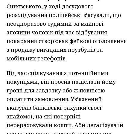
Синявського, у ході досудового
розслідування поліцейські з’ясували, що
неодноразово судимий за майнові
злочини чоловік під час відбування
покарання створював фейкові оголошення
з продажу вигаданих ноутбуків та
мобільних телефонів.
Під час спілкування з потенційними
покупцями, він просив надіслати йому
гроші для завдатку або ж повністю
оплатити замовлення. Ув’язнений
вказував банківські рахунки своєї
знайомої, на які потерпілі
перераховували кошти. Аби легалізувати
гроші, видурені у людей, зловмисник