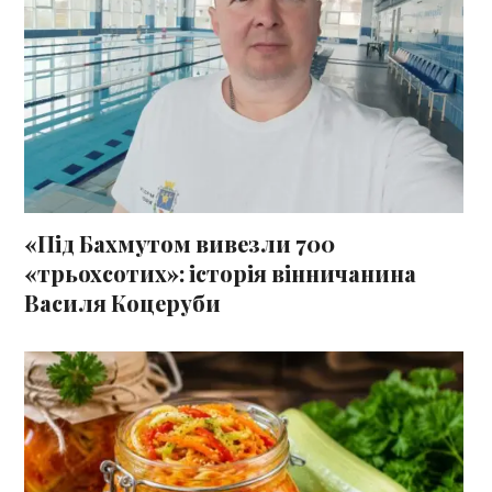
«Під Бахмутом вивезли 700
«трьохсотих»: історія вінничанина
Василя Коцеруби