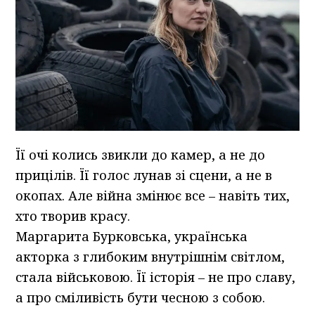
Її очі колись звикли до камер, а не до
прицілів. Її голос лунав зі сцени, а не в
окопах. Але війна змінює все – навіть тих,
хто творив красу.
Маргарита Бурковська, українська
акторка з глибоким внутрішнім світлом,
стала військовою. Її історія – не про славу,
а про сміливість бути чесною з собою.