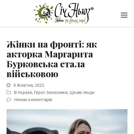
Жінки на фронті: як
акторка Маргарита
Бурковська стала
військовою
9 Жовтня, 2025
В Україні
,
Герої-Захисники
,
Цікаві люди
Немає коментарів