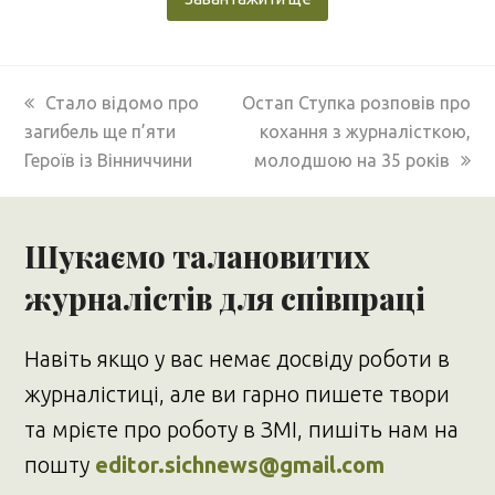
previous
next
Стало відомо про
Остап Ступка розповів про
post:
post:
загибель ще п’яти
кохання з журналісткою,
Героїв із Вінниччини
молодшою на 35 років
Шукаємо талановитих
журналістів для співпраці
Навіть якщо у вас немає досвіду роботи в
журналістиці, але ви гарно пишете твори
та мрієте про роботу в ЗМІ, пишіть нам на
пошту
editor.sichnews@gmail.com