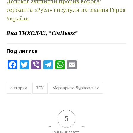
Допоміг зупинити прорив ворога:
сержанта «Руса» висунули на звання Героя
України
Яна ТИХОЛАЗ, “СічНьюз”
Поділитися
Facebook
Twitter
Viber
Telegram
WhatsApp
Email
акторка
ЗСУ
Маргарита Бурковська
5
Рейтинг статті