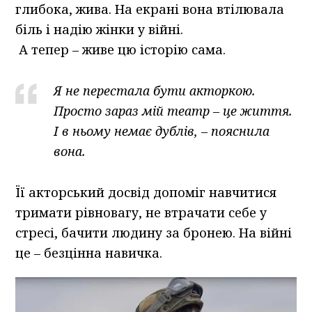
глибока, жива. На екрані вона втілювала
біль і надію жінки у війні.
А тепер – живе цю історію сама.
Я не перестала бути акторкою.
Просто зараз мій театр – це життя.
І в ньому немає дублів, – пояснила
вона.
Її акторський досвід допоміг навчитися
тримати рівновагу, не втрачати себе у
стресі, бачити людину за бронею. На війні
це – безцінна навичка.