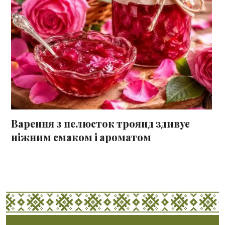
Варення з пелюсток троянд здивує
ніжним смаком і ароматом