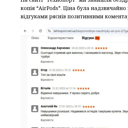
копія “AirPods”. Ціна була надзвичайно
відгуками ряснів позитивними комента