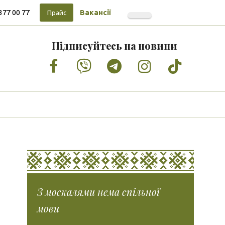
377 00 77
Вакансії
Прайс
Підписуйтесь на новини
Facebook
Vimeo
Tumblr
Instagram
Tiktok
З москалями нема спільної
мови