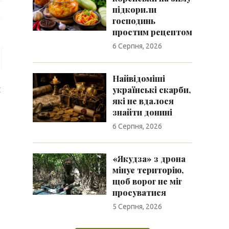
підкорили
господинь
простим рецептом
6 Серпня, 2026
Найвідоміші
и
українські скарби,
які не вдалося
знайти донині
6 Серпня, 2026
«Якудза» з дрона
мінує територію,
щоб ворог не міг
просуватися
5 Серпня, 2026