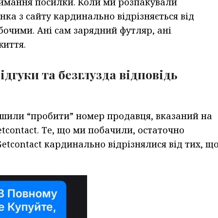
римання посилки. Коли ми розпакували
нка з сайту кардинально відрізняється від
очими. Ані сам зарядний футляр, ані
життя.
ідгуки та безглузда відповідь
ішили “пробити” номер продавця, вказаний на
etcontact. Те, що ми побачили, остаточно
 Getcontact кардинально відрізнялися від тих, щ