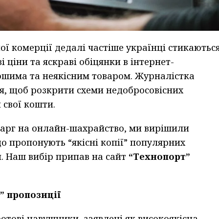
ої комерції дедалі частіше українці стикаютьс
ціни та яскраві обіцянки в інтернет-
ошима та неякісним товаром. Журналістка
я, щоб розкрити схеми недобросовісних
 свої кошти.
скарг на онлайн-шахрайство, ми вирішили
що пропонують “якісні копії” популярних
. Наш вибір припав на сайт
“Технопорт”
” пропозиції
отові навушники, заявлені як високоякісна