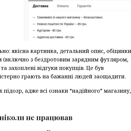
ьно: якісна картинка, детальний опис, обіцянк
м (включно з бездротовим зарядним футляром,
а захоплені відгуки покупців. Це був
йстерно грають на бажанні людей заощадити.
підозр, адже всі ознаки “надійного” магазину,
й ніколи не працював