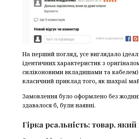
На перший погляд, усе виглядало ідеал
ідентичних характеристик з оригінало
силіконовими вкладишами та кабелем) т
класичний приклад того, як шахраї ма
Замовлення було оформлено без жодних 
здавалося б, були наявні.
Гірка реальність: товар, яки