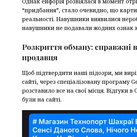
Однак ейфорія розвіялася в момент от
“придбання”, стало очевидно, що карти
реальності. Навушники виявилися нероб
навушники не подавали жодних ознак 
Розкриття обману: справжні в
продавця
Щоб підтвердити наші підозри, ми вир
сайті, через спеціалізовану програму G
розставило все на свої місця. Відгуки в
були на сайті.