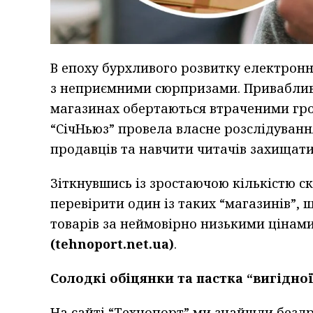
В епоху бурхливого розвитку електронн
з неприємними сюрпризами. Привабливі 
магазинах обертаються втраченими гр
“СічНьюз” провела власне розслідуванн
продавців та навчити читачів захищати
Зіткнувшись із зростаючою кількістю 
перевірити один із таких “магазинів”, 
товарів за неймовірно низькими цінами
(tehnoport.net.ua)
.
Солодкі обіцянки та пастка “вигідної
На сайті “Технопорт” ми знайшли бездр