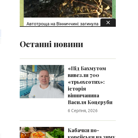
Останні новини
«Під Бахмутом
вивезли 700
«трьохсотих»:
історія
вінничанина
Василя Коцеруби
6 Серпня, 2026
Кабачки по-
корейськи на зиму