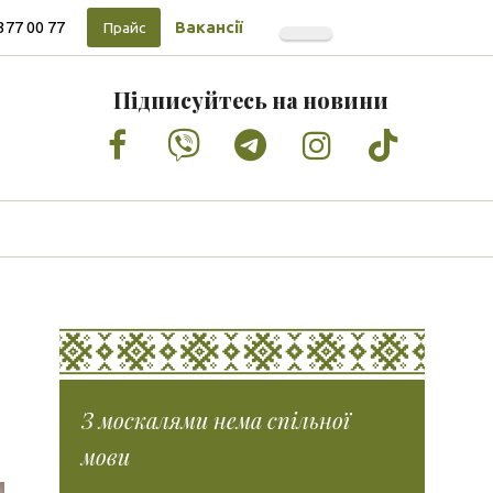
377 00 77
Вакансії
Прайс
Підписуйтесь на новини
Facebook
Vimeo
Tumblr
Instagram
Tiktok
З москалями нема спільної
мови