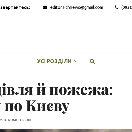
 звертайтесь:
editor.sichnews@gmail.com
(093)
УСІ РОЗДІЛИ
дівля й пожежа:
 по Києву
має коментарів