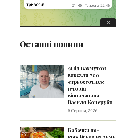
Останні новини
«Під Бахмутом
вивезли 700
«трьохсотих»:
історія
вінничанина
Василя Коцеруби
6 Серпня, 2026
Кабачки по-
корейськи на зиму