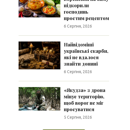
підкорили
господинь
простим рецептом
6 Серпня, 2026
Найвідоміші
українські скарби,
які не вдалося
знайти донині
6 Серпня, 2026
«Якудза» з дрона
мінує територію,
щоб ворог не міг
просуватися
5 Серпня, 2026