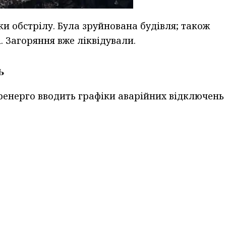
и обстрілу. Була зруйнована будівля; також
 Загоряння вже ліквідували.
ь
кренерго вводить графіки аварійних відключень