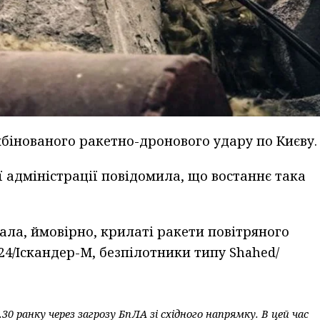
мбінованого ракетно-дронового удару по Києву.
ї адміністрації повідомила, що востаннє така
ала, ймовірно, крилаті ракети повітряного
24/Іскандер-М, безпілотники типу Shahed/
0 ранку через загрозу БпЛА зі східного напрямку. В цей час