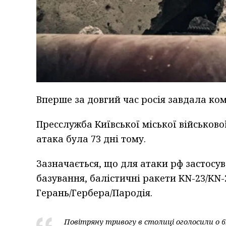
Вперше за довгий час росія завдала ко
Пресслужба Київської міської військово
атака була 73 дні тому.
Зазначається, що для атаки рф застосув
базування, балістичні ракети KN-23/KN-
Герань/Гербера/Пародія.
Повітряну тривогу в столиці оголосили о 6.3