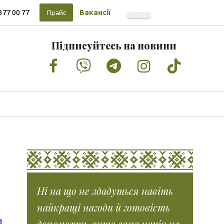
377 00 77
Вакансії
Прайс
Підписуйтесь на новини
Facebook
Vimeo
Tumblr
Instagram
Tiktok
Ні на що не здадуться навіть
найкращі нагоди й готовість
допомогти, якщо сама нація не