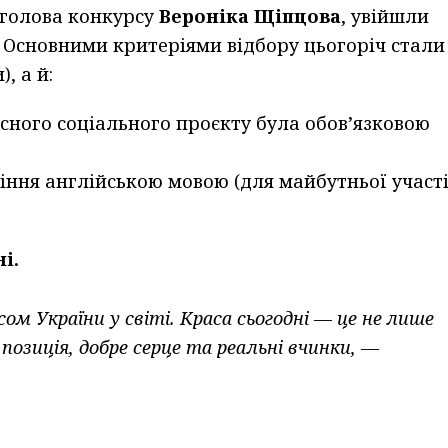
є голова конкурсу
Вероніка Щіпцова
, увійшли
. Основними критеріями відбору цьогоріч стали
, а й:
асного соціального проєкту була обов’язковою
одіння англійською мовою (для майбутньої участ
і.
ом України у світі. Краса сьогодні — це не лише
позиція, добре серце та реальні вчинки, —