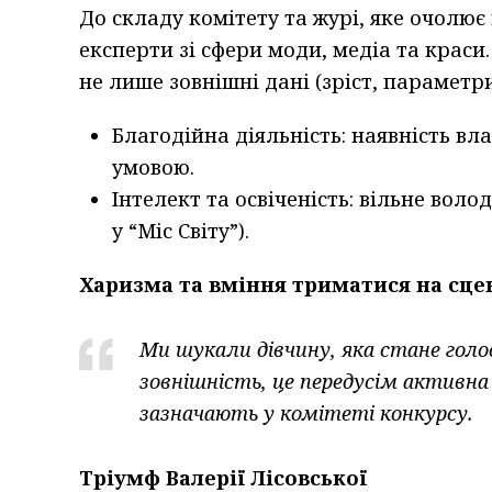
До складу комітету та журі, яке очолю
експерти зі сфери моди, медіа та краси
не лише зовнішні дані (зріст, параметри)
Благодійна діяльність: наявність вл
умовою.
Інтелект та освіченість: вільне вол
у “Міс Світу”).
Харизма та вміння триматися на сцен
Ми шукали дівчину, яка стане голос
зовнішність, це передусім активна 
зазначають у комітеті конкурсу.
Тріумф Валерії Лісовської