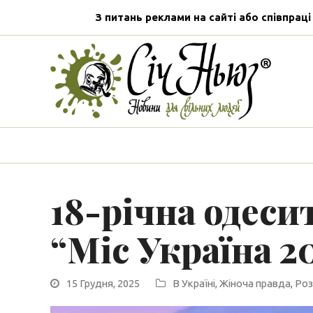
З питань реклами на сайті або співпраці
18-річна одеси
“Міс Україна 2
15 Грудня, 2025
В Україні
,
Жіноча правда
,
Роз