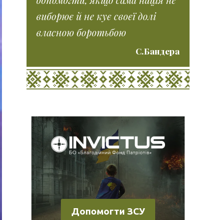
виборює й не кує своєї долі
власною боротьбою
С.Бандера
Допомогти ЗСУ