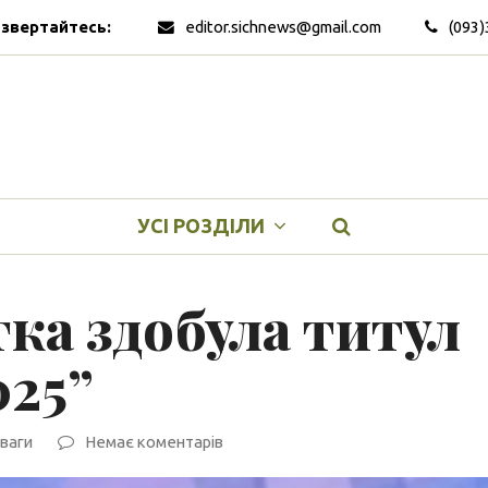
 звертайтесь:
editor.sichnews@gmail.com
(093)
УСІ РОЗДІЛИ
тка здобула титул
025”
ваги
Немає коментарів