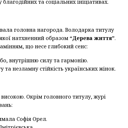
у благодійних та соціальних ініціативах.
увала головна нагорода. Володарка титулу
 якої натхненний образом
“Дерева життя”
.
амінням, що несе глибокий сенс:
бо, внутрішню силу та гармонію.
ту та незламну стійкість українських жінок.
 високою. Окрім головного титулу, журі
вань:
имала Софія Орел.
Дмітрієвська.