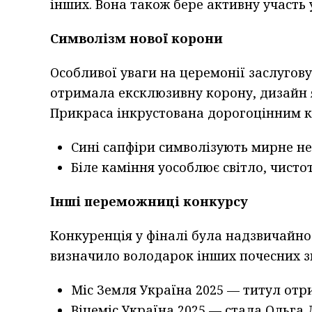
інших. Вона також бере активну участь 
Символізм нової корони
Особливої уваги на церемонії заслугов
отримала ексклюзивну корону, дизайн
Прикраса інкрустована дорогоцінним к
Сині сапфіри символізують мирне не
Біле каміння уособлює світло, чисто
Інші переможниці конкурсу
Конкуренція у фіналі була надзвичайно
визначило володарок інших почесних з
Міс Земля Україна 2025 — титул отр
Віцеміс Україна 2025 — стала Ольга 